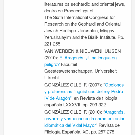
literatures os sephardic and oriental jews,
dentro de Proceedings of
The Sixth International Congress for
Research on the Sephardi and Oriental
Jewish Heritage. Jerusalen, Misgav
Yerushalayim and the Bialik Institute. Pp.
221-255
VAN WERBEN & NIEUWENHUIJSEN
(2010):
El Aragonés: ¿Una lengua en
peligro?
Faculteit
Geesteswetenschappen. Universiteit
Utrecht
GONZÁLEZ OLLE, F. (2007): “
Opciones
y preferencias lingüísticas del rey Pedro
IV de Aragón”
, en
Revista de filología
española
LXXXVII, pp. 293-322
GONZÁLEZ OLLE, F. (2010): “
Aragonés,
navarro y vasuence en la caracterización
idiomática del Vidal Mayor
” Revista de
Filología Española, XC, pp. 257-278