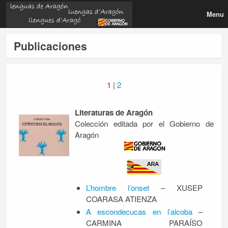
Menu
Publicaciones
1
|
2
Literaturas de Aragón
Colección editada por el Gobierno de
Aragón
L’hombre l’onset
– XUSEP
COARASA ATIENZA
A escondecucas en l’alcoba
–
CARMINA PARAÍSO