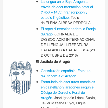
La lengua en el Bajo Aragón a
través de documentación notarial
(1450 – 1453). transcripción y
estudio lingüístico.
Tesis
de ELENA ALBESA PEDROLA
El repte d’investigar sobre la Franja
d’Aragó
. JORNADA DE
L’ASSOCIACIÓ INTERNACIONAL
DE LLENGUA I LITERATURA
CATALANES A SARAGOSSA (28
D’OCTUBRE DE 2016)
El Justicia de Aragón
Constituzión española. Estatuto
d’Autonomía d’ Aragón
Formulario de escrituras notariales
en castellano y aragonés según el
Código de Derecho Foral de
Aragón
. José Ignacio López Susín,
Javier Mazana Puyol, Miguel