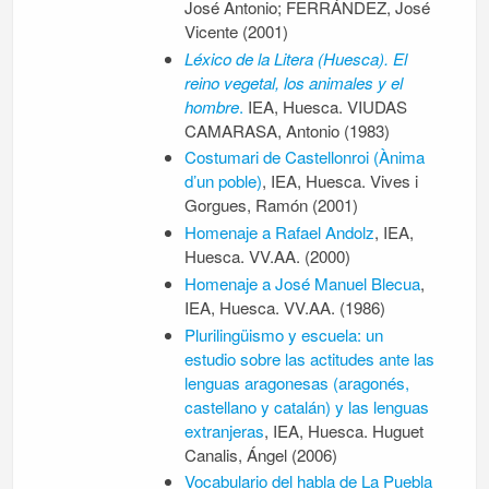
José Antonio; FERRÁNDEZ, José
Vicente (2001)
Léxico de la Litera (Huesca). El
reino vegetal, los animales y el
hombre
.
IEA, Huesca. VIUDAS
CAMARASA, Antonio (1983)
Costumari de Castellonroi (Ànima
d’un poble)
, IEA, Huesca. Vives i
Gorgues, Ramón (2001)
Homenaje a Rafael Andolz
, IEA,
Huesca. VV.AA. (2000)
Homenaje a José Manuel Blecua
,
IEA, Huesca. VV.AA. (1986)
Plurilingüismo y escuela: un
estudio sobre las actitudes ante las
lenguas aragonesas (aragonés,
castellano y catalán) y las lenguas
extranjeras
, IEA, Huesca. Huguet
Canalis, Ángel (2006)
Vocabulario del habla de La Puebla