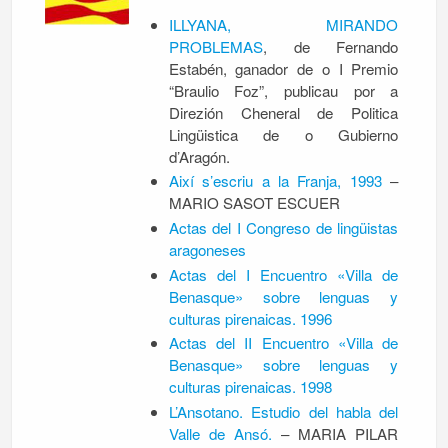
ILLYANA, MIRANDO
PROBLEMAS
, de Fernando
Estabén, ganador de o I Premio
“Braulio Foz”, publicau por a
Direzión Cheneral de Politica
Lingüistica de o Gubierno
d’Aragón.
Així s’escriu a la Franja, 1993
–
MARIO SASOT ESCUER
Actas del I Congreso de lingüistas
aragoneses
Actas del I Encuentro «Villa de
Benasque» sobre lenguas y
culturas pirenaicas. 1996
Actas del II Encuentro «Villa de
Benasque» sobre lenguas y
culturas pirenaicas. 1998
L’Ansotano. Estudio del habla del
Valle de Ansó.
– MARIA PILAR