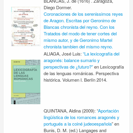
BLANCAS, J. de (1616) . Zaragoza,
Diego Dormer.
Coronaciones de los serenissimos reyes
de Aragon. Escritas por Geronimo de
Blancas chronista del reyno. Con los
Tratados del modo de tener cortes del
mismo autor, y de Geronimo Martel
chronista tambien del mismo reyno.
ALIAGA, José Luis:
“La lexicografía del
aragonés: balance sumario y
perspectivas de ¿futuro?”
en
Lexicografía
de las lenguas románicas. Perspectiva
histórica.
Volumen I. Berlín 2014.
QUINTANA, Aldina (2009): “
Aportación
lingüística de los romances aragonés y
portugués a la coiné judeoespañola
” en
Bunis, D. M. (ed.) Langages and