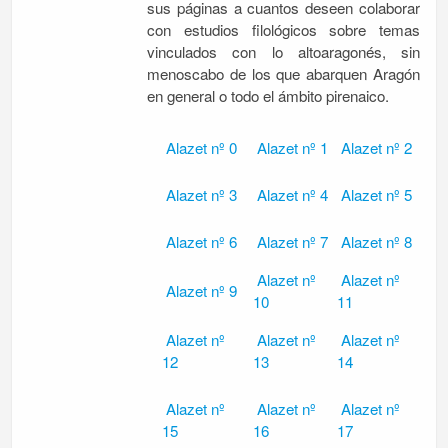
sus páginas a cuantos deseen colaborar
con estudios filológicos sobre temas
vinculados con lo altoaragonés, sin
menoscabo de los que abarquen Aragón
en general o todo el ámbito pirenaico.
Alazet nº 0
Alazet nº 1
Alazet nº 2
Alazet nº 3
Alazet nº 4
Alazet nº 5
Alazet nº 6
Alazet nº 7
Alazet nº 8
Alazet nº
Alazet nº
Alazet nº 9
10
11
Alazet nº
Alazet nº
Alazet nº
12
13
14
Alazet nº
Alazet nº
Alazet nº
15
16
17