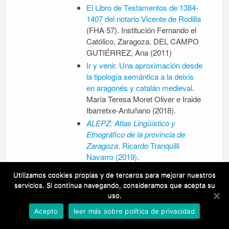
El Libro de Testamentos de 1384-
1407 del notario Vicente de Rodilla
(FHA 57). Institución Fernando el
Católico, Zaragoza. DEL CAMPO
GUTIÉRREZ, Ana (2011)
Ir y venir. Una aproximación desde
la tipología semántica a la deixis
en aragonés y catalán medieval
.
María Teresa Moret Oliver e Iraide
Ibarretxe-Antuñano (2018).
ALEPZ: Atlas Lingüístico y
Etnográfico de la provincia de
Zaragoza
. Ricardo Tranquilli
Navarro (2019).
Vocabulario Caspolino
. Rafael
Utilizamos cookies propias y de terceros para mejorar nuestros
Barceló Caballud.
Cuadernos de
servicios. Si continua navegando, consideramos que acepta su
Aragón
, Institución Fernando el
uso.
Católico, Zaragoza, 2011.
Acepto
leer más sobre política de privacidad
Publicaciones del Instituto de Estudios
Turolenses