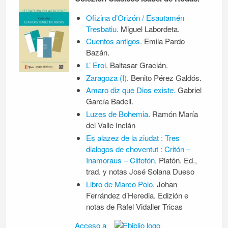
Ofizina d’Orizón / Esautamén
Tresbatiu.
Miguel Labordeta.
Cuentos antigos
. Emila Pardo
Bazán.
L’ Eroi
. Baltasar Gracián.
Zaragoza (I)
. Benito Pérez Galdós.
Amaro diz que Dios existe.
Gabriel
García Badell.
Luzes de Bohemia
. Ramón María
del Valle Inclán
Es alazez de la ziudat : Tres
dialogos de choventut : Critón –
Inamoraus – Clitofón
. Platón. Ed.,
trad. y notas José Solana Dueso
Libro de Marco Polo
. Johan
Ferrández d’Heredia. Edizión e
notas de Rafel Vidaller Tricas
Acceso a