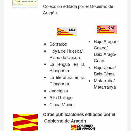
Colección editada por el Gobierno de
Aragón
Bajo Aragón-
Sobrarbe
Caspe/
Hoya de Huesca/
Baix Aragó-
Plana de Uesca
Casp
La lengua en la
Bajo Cinca/
Ribagorza
Baix Cinca
La literatura en la
Matarraña/
Ribagorza
Matarranya
Jacetania
Alto Gállego
Cinca Medio
Otras publicaciones editadas por el
Gobierno de Aragón