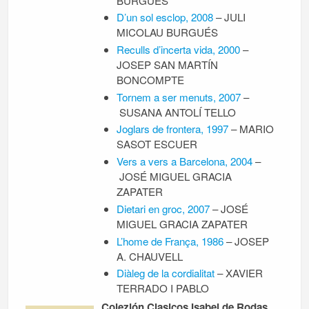
BURGUÉS
D’un sol esclop, 2008
– JULI
MICOLAU BURGUÉS
Reculls d’incerta vida, 2000
–
JOSEP SAN MARTÍN
BONCOMPTE
Tornem a ser menuts, 2007
–
SUSANA ANTOLÍ TELLO
Joglars de frontera, 1997
– MARIO
SASOT ESCUER
Vers a vers a Barcelona, 2004
–
JOSÉ MIGUEL GRACIA
ZAPATER
Dietari en groc, 2007
– JOSÉ
MIGUEL GRACIA ZAPATER
L’home de França, 1986
– JOSEP
A. CHAUVELL
Diàleg de la cordialitat
– XAVIER
TERRADO I PABLO
Colezión Clasicos Isabel de Rodas.