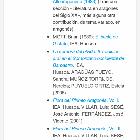
Altoaragonesa (1983)
(Trae una
sección «Literatura en aragonés
del Siglo XX», más alguna otra
contribución, de tema variado, en
aragonés).
MOTT, Brian (1989):
El habla de
Gistaín
, IEA, Huesca
La sombra del olvido. II Tradición
oral en el Somontano occidental de
Barbastro
. IEA,
Huesca. ARAGÜÁS PUEYO,
Sandra; MUÑOZ TORRIJOS,
Nereida; PUYUELO ORTIZ, Estela
(2006)
Flora del Pirineo Aragonés
, Vol I.
IEA, Huesca. VILLAR, Luis; SESÉ,
José Antonio; FERRÁNDEZ, José
Vicente (2001)
Flora del Pirineo Aragonés
, Vol II.
IEA, Huesca. VILLAR, Luis; SESÉ,