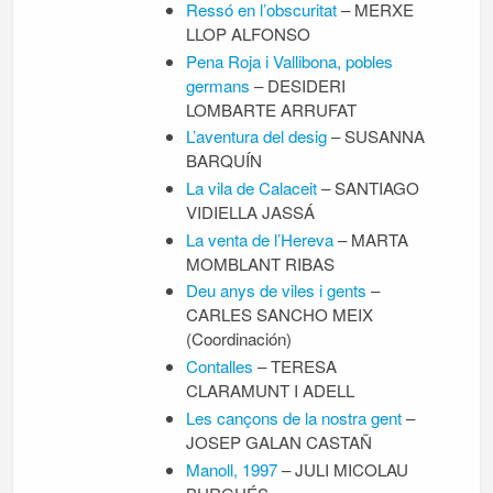
Ressó en l’obscuritat
– MERXE
LLOP ALFONSO
Pena Roja i Vallibona, pobles
germans
– DESIDERI
LOMBARTE ARRUFAT
L’aventura del desig
– SUSANNA
BARQUÍN
La vila de Calaceit
– SANTIAGO
VIDIELLA JASSÁ
La venta de l’Hereva
– MARTA
MOMBLANT RIBAS
Deu anys de viles i gents
–
CARLES SANCHO MEIX
(Coordinación)
Contalles
– TERESA
CLARAMUNT I ADELL
Les cançons de la nostra gent
–
JOSEP GALAN CASTAÑ
Manoll, 1997
– JULI MICOLAU