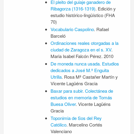
El pleito del guiaje ganadero de
Ribagorza (1316-1319)
. Edición y
estudio histórico-lingüístico (FHA
70)
Vocabulario Caspolino
. Rafael
Barceló
Ordinaciones reales otorgadas a la
ciudad de Zaragoza en el s. XV
.
Maria Isabel Falcón Pérez. 2010
De moneda nunca usada. Estudios
dedicados a José M.ª Enguita
Utrilla
. Rosa Mª Castañer Martín y
Vicente Lagüéns Gracia
Baxar para subir. Colectánea de
estudios en memoria de Tomás
Buesa Oliver
. Vicente Lagüéns
Gracia
Toponimia de Sos del Rey
Católico
. Marcelino Cortés
Valenciano