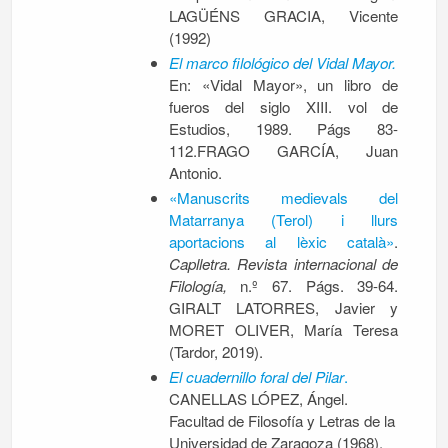
LAGÜÉNS GRACIA, Vicente
(1992)
El marco filológico del Vidal Mayor.
En: «Vidal Mayor», un libro de
fueros del siglo XIII. vol de
Estudios, 1989. Págs 83-
112.FRAGO GARCÍA, Juan
Antonio.
«Manuscrits medievals del
Matarranya (Terol) i llurs
aportacions al lèxic català»
.
Caplletra. Revista internacional de
Filología,
n.º 67. Págs. 39-64.
GIRALT LATORRES, Javier y
MORET OLIVER, María Teresa
(Tardor, 2019).
El cuadernillo foral del Pilar
.
CANELLAS LÓPEZ, Ángel.
Facultad de Filosofía y Letras de la
Universidad de Zaragoza
(1968)
.