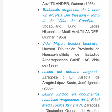
Aevi.TILANDER, Gunnar (1956)
Traducción aragonesa de la obra
«In excelsis Dei thesauris» Tomo
III de Vidal de Canellas
. .
Vocabulario. Lund : Leges
Hispanicae Medii Aevi.TILANDER,
Gunnar (1956)
Vidal Mayor
. Edición facsimilar
.
Huesca. Diputación Provincial de
Huesca-Instituto de Estudios
Altoaragoneses. CANELLAS, Vidal
de (1989)
Léxico del derecho aragonés
.
Zaragoza : El Justicia de
Aragón.López Susín, José Ignacio
(2006)
Léxico jurídico en documentos
notariales aragoneses de la Edad
Media (Siglos XIV y XV)
.
Zaragoza
: Diputación General de Aragón.