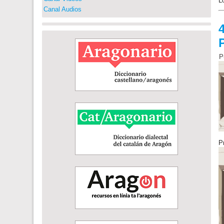
L
Canal Audios
P
P