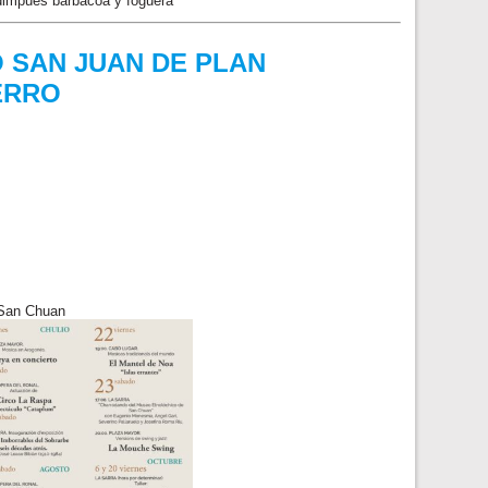
 dimpués barbacoa y foguera
 SAN JUAN DE PLAN
ERRO
 San Chuan