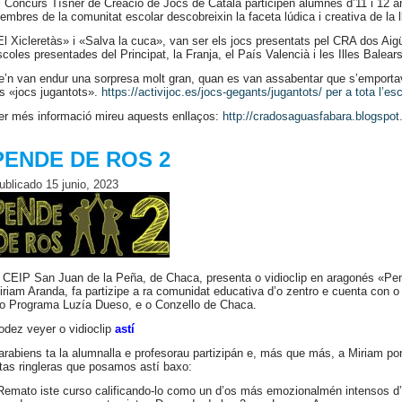
l Concurs Tísner de Creació de Jocs de Català participen alumnes d’11 i 12 anys 
embres de la comunitat escolar descobreixin la faceta lúdica i creativa de la ll
El Xicleretàs» i «Salva la cuca», van ser els jocs presentats pel CRA dos Aig
scoles presentades del Principat, la Franja, el País Valencià i les Illes Balear
e’n van endur una sorpresa molt gran, quan es van assabentar que s’emporta
ls «jocs jugantots».
https://activijoc.es/jocs-gegants/jugantots/ per a tota l’es
er més informació mireu aquests enllaços:
http://cradosaguasfabara.blogspot
PENDE DE ROS 2
ublicado
15 junio, 2023
 CEIP San Juan de la Peña, de Chaca, presenta o vidioclip en aragonés «Pend
iriam Aranda, fa partizipe a ra comunidat educativa d’o zentro e cuenta con o r
’o Programa Luzía Dueso, e o Conzello de Chaca.
odez veyer o vidioclip
astí
arabiens ta la alumnalla e profesorau partizipán e, más que más, a Miriam po
stas ringleras que posamos astí baxo:
Remato iste curso calificando-lo como un d’os más emozionalmén intensos d’a 