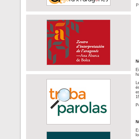
P
N
E
h
L
é
e
1
P
N
E
l