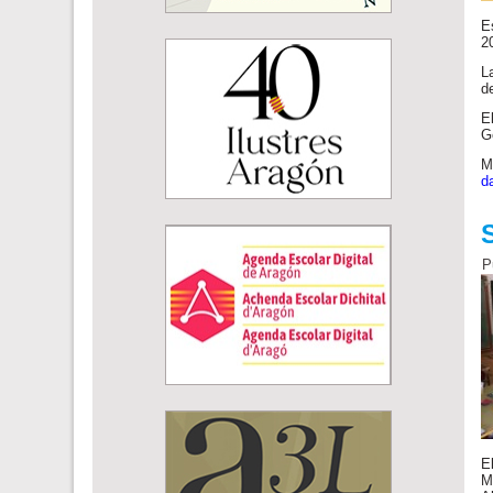
E
2
L
d
E
G
M
d
P
E
M