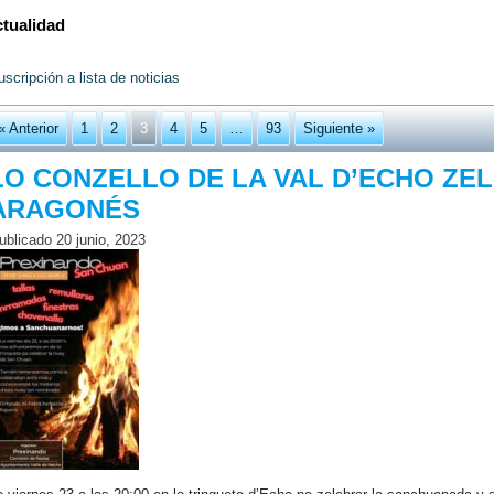
tualidad
uscripción a lista de noticias
« Anterior
1
2
3
4
5
…
93
Siguiente »
LO CONZELLO DE LA VAL D’ECHO ZE
ARAGONÉS
ublicado
20 junio, 2023