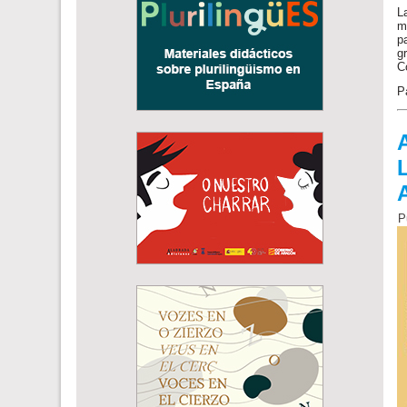
L
m
p
g
C
P
P