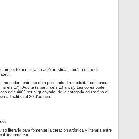
i per fomentar la creació artística i literària entre els
mateur.
 i no poden tenir cap obra publicada. La modalitat del concurs
fins els 17) i Adulta (a partir dels 18 anys). Les obres poden
des dels 400€ per al guanyador de la categoria adulta fins el
res finalitza el 20 d’octubre.
nca
iterario para fomentar la creación artística y literaria entre
 público amateur.