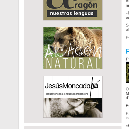
A
m
«
e
S
e
P
P
O
M
d
P
P
i
«