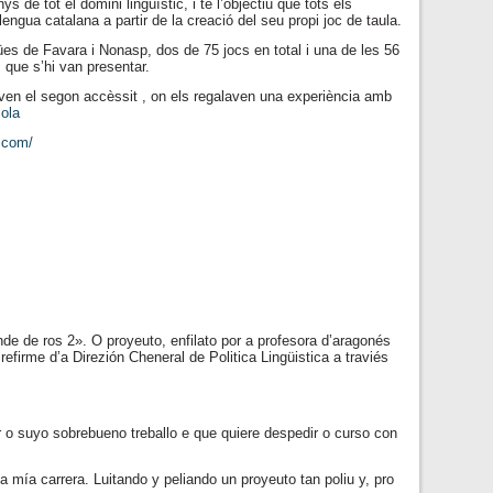
de tot el domini lingüístic, i té l’objectiu que tots els
engua catalana a partir de la creació del seu propi joc de taula.
ües de Favara i Nonasp, dos de 75 jocs en total i una de les 56
s que s’hi van presentar.
ven el segon accèssit , on els regalaven una experiència amb
cola
.com/
e de ros 2». O proyeuto, enfilato por a profesora d’aragonés
efirme d’a Direzión Cheneral de Politica Lingüistica a traviés
r o suyo sobrebueno treballo e que quiere despedir o curso con
mía carrera. Luitando y peliando un proyeuto tan poliu y, pro