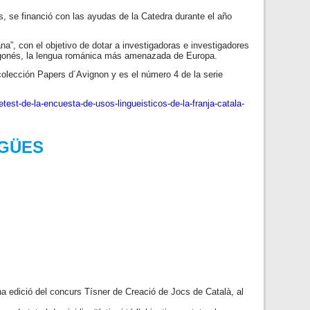
, se financió con las ayudas de la Catedra durante el año
a”, con el objetivo de dotar a investigadoras e investigadores
aragonés, la lengua románica más amenazada de Europa.
 colección Papers d´Avignon y es el número 4 de la serie
etest-de-la-encuesta-de-usos-lingueisticos-de-la-franja-catala-
IGÜES
ena edició del concurs Tísner de Creació de Jocs de Català, al