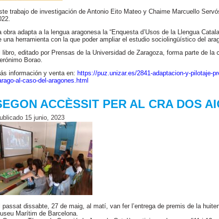
ste trabajo de investigación de Antonio Eito Mateo y Chaime Marcuello Servós
022.
a obra adapta a la lengua aragonesa la “Enquesta d’Usos de la Llengua Catalan
e una herramienta con la que poder ampliar el estudio sociolingüístico del 
l libro, editado por Prensas de la Universidad de Zaragoza, forma parte de la
erónimo Borao.
ás información y venta en:
https://puz.unizar.es/2841-adaptacion-y-pilotaje-pr
arago-al-caso-del-aragones.html
SEGON ACCÈSSIT PER AL CRA DOS A
ublicado
15 junio, 2023
l passat dissabte, 27 de maig, al matí, van fer l’entrega de premis de la huit
useu Marítim de Barcelona.