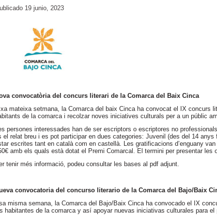
ublicado
19 junio, 2023
ova convocatòria del concurs literari de la Comarca del Baix Cinca
ixa mateixa setmana, la Comarca del baix Cinca ha convocat el IX concurs literar
abitants de la comarca i recolzar noves iniciatives culturals per a un públic a
es persones interessades han de ser escriptors o escriptores no professionals
s el relat breu i es pot participar en dues categories: Juvenil (des del 14 anys 
star escrites tant en català com en castellà. Les gratificacions d’enguany van 
50€ amb els quals està dotat el Premi Comarcal. El termini per presentar les ob
er tenir més informació, podeu consultar les bases al pdf adjunt.
ueva convocatoria del concurso literario de la Comarca del Bajo/Baix Ci
sa misma semana, la Comarca del Bajo/Baix Cinca ha convocado el IX concurso l
os habitantes de la comarca y así apoyar nuevas iniciativas culturales para el