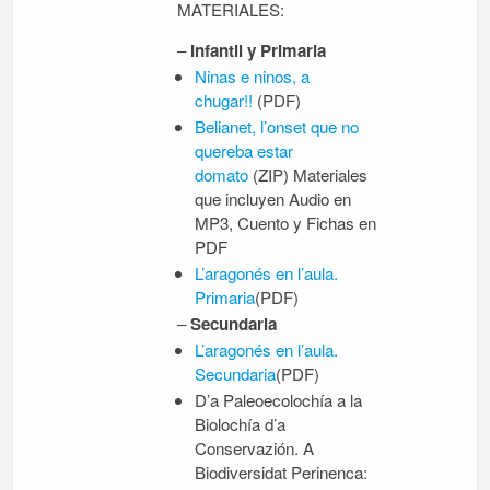
MATERIALES:
–
Infantil y Primaria
Ninas e ninos, a
chugar!!
(PDF)
Belianet, l’onset que no
quereba estar
domato
(ZIP) Materiales
que incluyen Audio en
MP3, Cuento y Fichas en
PDF
L’aragonés en l’aula.
Primaria
(PDF)
–
Secundaria
L’aragonés en l’aula.
Secundaria
(PDF)
D’a Paleoecolochía a la
Biolochía d’a
Conservazión. A
Biodiversidat Perinenca: