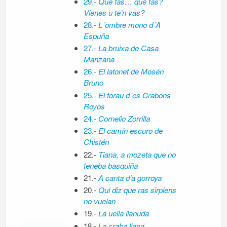
29.-
Qué fas… qué fas?
Vienes u te’n vas?
28.-
L´ombre mono d´A
Espuña
27.-
La bruixa de Casa
Manzana
26.-
El latonet de Mosén
Bruno
25.-
El forau d´es Crabons
Royos
24.-
Cornelio Zorrilla
23.-
El camín escuro de
Chistén
22.-
Tiana, a mozeta que no
teneba basquiña
21.-
A canta d’a gorroya
20.-
Qui diz que ras sirpiens
no vuelan
19.-
La uella llanuda
18.-
La craba llana