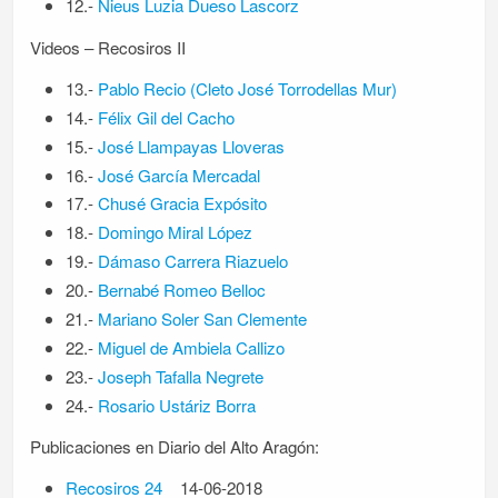
12.-
Nieus Luzia Dueso Lascorz
Videos – Recosiros II
13.-
Pablo Recio (Cleto José Torrodellas Mur)
14.-
Félix Gil del Cacho
15.-
José Llampayas Lloveras
16.-
José García Mercadal
17.-
Chusé Gracia Expósito
18.-
Domingo Miral López
19.-
Dámaso Carrera Riazuelo
20.-
Bernabé Romeo Belloc
21.-
Mariano Soler San Clemente
22.-
Miguel de Ambiela Callizo
23.-
Joseph Tafalla Negrete
24.-
Rosario Ustáriz Borra
Publicaciones en Diario del Alto Aragón:
Recosiros 24
14-06-2018