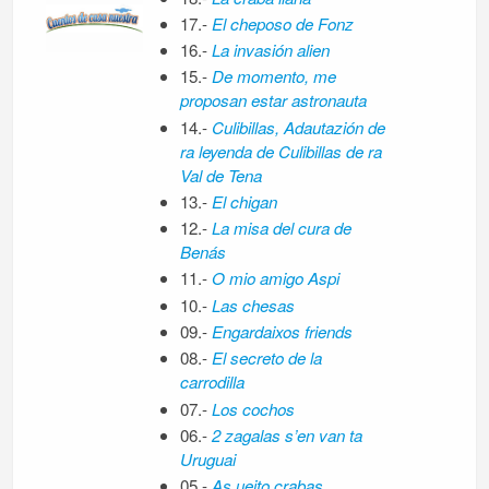
17.-
El cheposo de Fonz
16.-
La invasión alien
15.-
De momento, me
proposan estar astronauta
14.-
Culibillas, Adautazión de
ra leyenda de Culibillas de ra
Val de Tena
13.-
El chigan
12.-
La misa del cura de
Benás
11.-
O mio amigo Aspi
10.-
Las chesas
09.-
Engardaixos friends
08.-
El secreto de la
carrodilla
07.-
Los cochos
06.-
2 zagalas s’en van ta
Uruguai
05.-
As ueito crabas