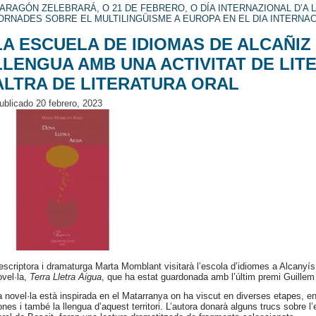
ARAGÓN ZELEBRARÁ, O 21 DE FEBRERO, O DÍA INTERNAZIONAL D’
ORNADES SOBRE EL MULTILINGÜISME A EUROPA EN EL DIA INTERNA
LA ESCUELA DE IDIOMAS DE ALCAÑIZ 
LLENGUA AMB UNA ACTIVITAT DE LIT
ALTRA DE LITERATURA ORAL
ublicado
20 febrero, 2023
’escriptora i dramaturga Marta Momblant visitarà l’escola d’idiomes a Alcanyís 
ovel·la,
Terra Lletra Aigua
, que ha estat guardonada amb l’últim premi Guillem 
a novel·la està inspirada en el Matarranya on ha viscut en diverses etapes, en 
ones i també la llengua d’aquest territori. L’autora donarà alguns trucs sobre 