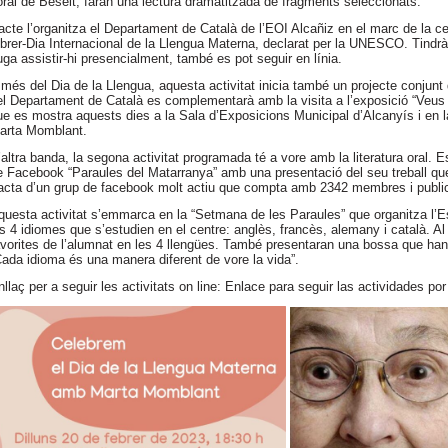
oral de Beseit, faran una lectura dramatitzada de fragments seleccionats.
’acte l’organitza el Departament de Català de l’EOI Alcañiz en el marc de la
ebrer-Dia Internacional de la Llengua Materna, declarat per la UNESCO. Tindrà l
uga assistir-hi presencialment, també es pot seguir en línia.
 més del Dia de la Llengua, aquesta activitat inicia també un projecte conjunt
el Departament de Català es complementarà amb la visita a l’exposició “Veus 
ue es mostra aquests dies a la Sala d’Exposicions Municipal d’Alcanyís i en l
arta Momblant.
’altra banda, la segona activitat programada té a vore amb la literatura oral. E
e Facebook “Paraules del Matarranya” amb una presentació del seu treball que t
racta d’un grup de facebook molt actiu que compta amb 2342 membres i publi
questa activitat s’emmarca en la “Setmana de les Paraules” que organitza l’
ls 4 idiomes que s’estudien en el centre: anglès, francès, alemany i català. A
avorites de l’alumnat en les 4 llengües. També presentaran una bossa que han
Cada idioma és una manera diferent de vore la vida”.
nllaç per a seguir les activitats on line: Enlace para seguir las actividades p