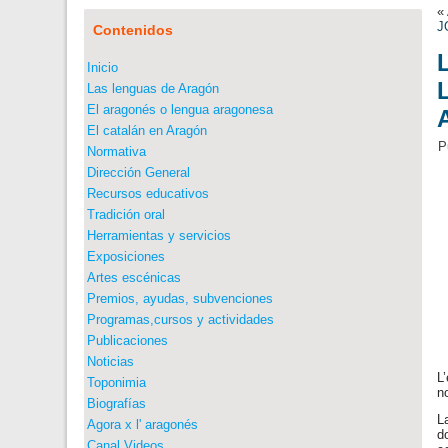
«
J
Contenidos
Inicio
Las lenguas de Aragón
El aragonés o lengua aragonesa
El catalán en Aragón
P
Normativa
Dirección General
Recursos educativos
Tradición oral
Herramientas y servicios
Exposiciones
Artes escénicas
Premios, ayudas, subvenciones
Programas,cursos y actividades
Publicaciones
Noticias
L
Toponimia
n
Biografías
L
Agora x l' aragonés
d
Canal Videos