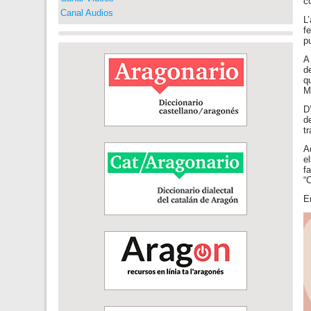
c
Canal Audios
L
f
p
A
d
q
M
D
d
t
A
e
f
“
E