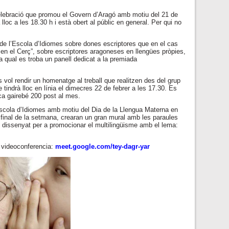
 celebració que promou el Govern d’Aragó amb motiu del 21 de
loc a les 18.30 h i està obert al públic en general. Per qui no
 de l’Escola d’Idiomes sobre dones escriptores que en el cas
en el Cerç”, sobre escriptores aragoneses en llengües pròpies,
a qual es troba un panell dedicat a la premiada
s vol rendir un homenatge al treball que realitzen des del grup
indrà lloc en línia el dimecres 22 de febrer a les 17.30. Es
ca gairebé 200 post al mes.
Escola d’Idiomes amb motiu del Dia de la Llengua Materna en
l final de la setmana, crearan un gran mural amb les paraules
 dissenyat per a promocionar el multilingüisme amb el lema:
or videoconferencia:
meet.google.com/tey-dagr-yar