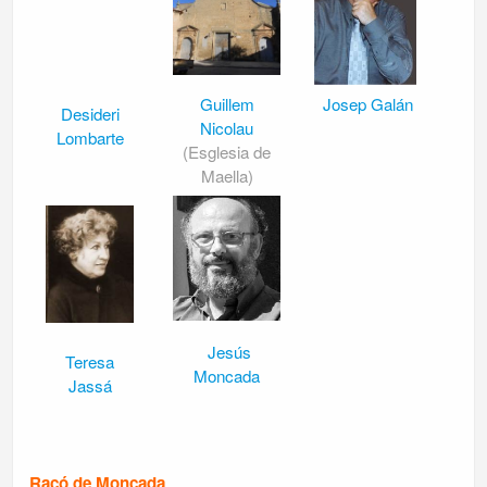
Guillem
Josep Galán
Desideri
Nicolau
Lombarte
(Esglesia de
Maella)
Jesús
Teresa
Moncada
Jassá
Racó de Moncada