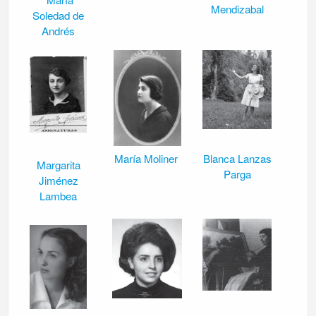
Mendizabal
Soledad de
Andrés
María Moliner
Blanca Lanzas
Margarita
Parga
Jiménez
Lambea