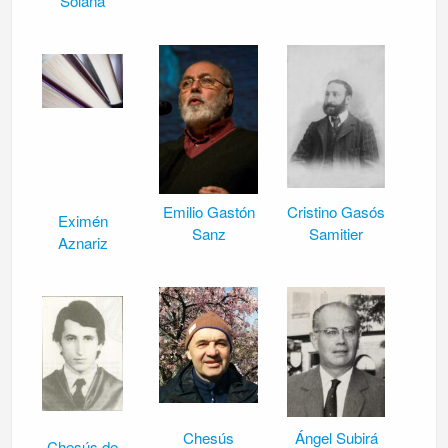
Solana
Emilio Gastón
Cristino Gasós
Eximén
Sanz
Samitier
Aznariz
Chesús
Ángel Subirá
Chesús de