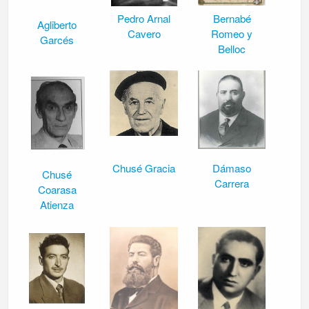
Pedro Arnal
Bernabé
Agliberto
Cavero
Romeo y
Garcés
Belloc
Chusé Gracia
Dámaso
Chusé
Carrera
Coarasa
Atienza