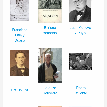
Enrique
Juan Moneva
Francisco
Bordetas
y Puyol
Otín y
Duaso
Lorenzo
Pedro
Braulio Foz
Cebollero
Lafuente