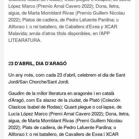
López Marco (Premio Arnal Cavero 2022); Dona, lletra,
aigua, de Marta Momblant Rivas (Premio Guillem Nicolau
2022); Platos de cadiera, de Pedro Lafuente Pardina; u
Alifonso I: o rei batallero, de Caballers d’Exea y XCAR
Malavida; amás d’atros títols disponibles, en l’APP
LITEARATURA.
2
3 D’ABRIL, DIA D’ARAGÓ
Un any més, com cada 23 d’abril, celebrem el dia de Sant
Jordi/San Chorche/Sant Jordi.
Gaudim de la millor literatura en aragonès i en català
d’Aragó, com Es alazez de la ziudat, de Plató (Colezión
Clasicos Isabel de Rodas); Quant plegue o col·lapse, de
Lucía López Marco (Premi Arnal Cavero 2022); Dona, lletra,
aigua, de Marta Momblant Rivas (Premi Guillem Nicolau
2022); Plats de cadiera, de Pedro Lafuente Pardina; o
Alifonso I: o rei batallero, de Cavallers de Exea i XCAR