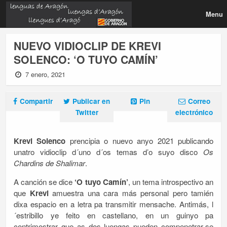
Menu
NUEVO VIDIOCLIP DE KREVI
SOLENCO: ‘O TUYO CAMÍN’
7 enero, 2021
Compartir
Publicar en
Pin
Correo
Twitter
electrónico
K
revi Solenco
prencipia o nuevo anyo 2021 publicando
unatro vidioclip d´uno d´os temas d’o suyo disco
Os
Chardins de Shalimar
.
A canción se dice
‘O tuyo Camín’
, un tema introspectivo an
que
Krevi
amuestra una cara más personal pero tamién
dixa espacio en a letra pa transmitir mensache. Antimás, l
´estribillo ye feito en castellano, en un guinyo pa
contrimostrar que as dos luengas pueden compenetrar-se