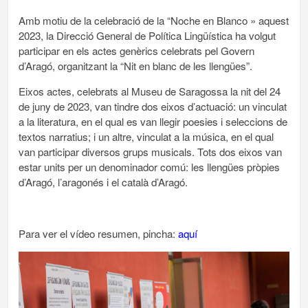
Amb motiu de la celebració de la “Noche en Blanco » aquest
2023, la Direcció General de Política Lingüística ha volgut
participar en els actes genèrics celebrats pel Govern
d’Aragó, organitzant la “Nit en blanc de les llengües”.
Eixos actes, celebrats al Museu de Saragossa la nit del 24
de juny de 2023, van tindre dos eixos d’actuació: un vinculat
a la literatura, en el qual es van llegir poesies i seleccions de
textos narratius; i un altre, vinculat a la música, en el qual
van participar diversos grups musicals. Tots dos eixos van
estar units per un denominador comú: les llengües pròpies
d’Aragó, l’aragonés i el català d’Aragó.
Para ver el vídeo resumen, pincha:
aquí