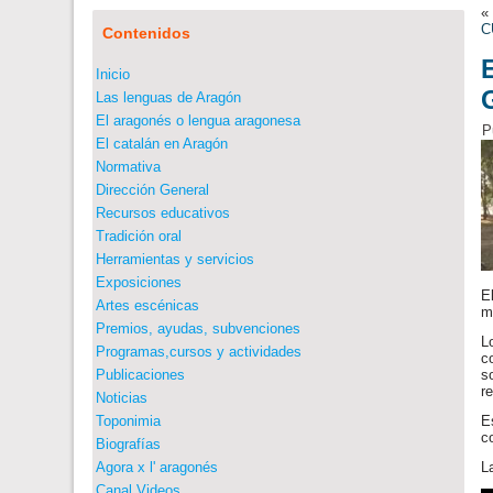
C
Contenidos
Inicio
Las lenguas de Aragón
El aragonés o lengua aragonesa
P
El catalán en Aragón
Normativa
Dirección General
Recursos educativos
Tradición oral
Herramientas y servicios
Exposiciones
E
Artes escénicas
m
Premios, ayudas, subvenciones
L
Programas,cursos y actividades
c
Publicaciones
s
r
Noticias
Toponimia
E
c
Biografías
Agora x l' aragonés
L
Canal Videos