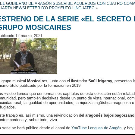
«
EL GOBIERNO DE ARAGÓN SUSCRIBE ACUERDOS CON CUATRO COM
UARTA NEWSLETTER D’O PROYEUTO LINGUATEC
»
ESTRENO DE LA SERIE «EL SECRETO 
GRUPO MOSICAIRES
ublicado
12 marzo, 2021
l grupo musical
Mosicaires
, junto con el ilustrador
Saúl Irigaray
, presentan l
ismo título publicado por la formación en 2019.
os «video-libros» que conforman los capítulos de esta colección están relata
omunidad, pero también decisivas desde un punto de vista internacional, como l
ociedad rural, la igualdad de oportunidades, la riqueza lingüística aragonesa
efugiados.
ste trabajo es, así mismo, una reivindicación del
aragonés bajoribagorzano
ontemporánea y, sobre todo, viva.
a serie se hará pública desde el canal de
YouTube Lenguas de Aragón
, y hoy