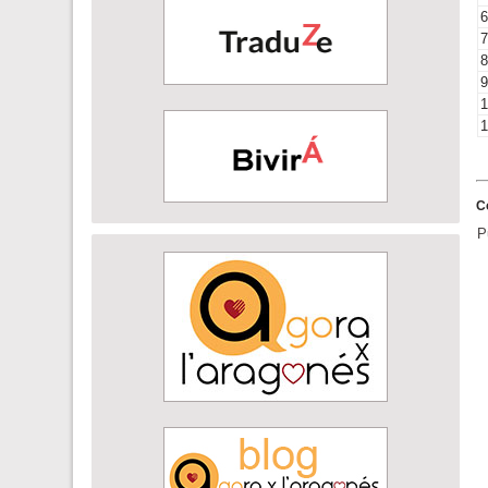
6
7
8
9
1
1
C
P