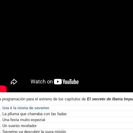
a programación para el estreno de los capítulos de
El secreto de Iberia Imp
. Ista é la istoria de severino
. La plluma que charraba con las fadas
. Una festa muito espezial
. Un suenio revelador
. Severino va descubrir la suya misión