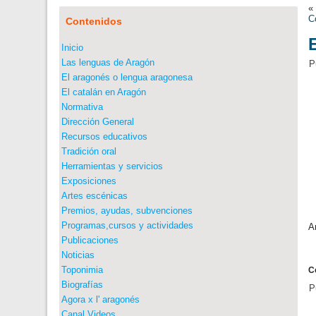
C
Contenidos
Inicio
Las lenguas de Aragón
P
El aragonés o lengua aragonesa
El catalán en Aragón
Normativa
Dirección General
Recursos educativos
Tradición oral
Herramientas y servicios
Exposiciones
Artes escénicas
Premios, ayudas, subvenciones
Programas,cursos y actividades
A
Publicaciones
Noticias
Toponimia
C
Biografías
P
Agora x l' aragonés
Canal Videos