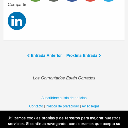
Compartir
Entrada Anterior
Próxima Entrada
Los Comentarios Están Cerrados
Suscribirse a lista de noticias
Contacto
|
Política de privacidad
|
Aviso legal
Utilizamos cookies propias y de terceros para mejorar nuestros
Una web de la Dirección General de Política Lingüistica del Gobierno de
servicios. Si continua navegando, consideramos que acepta su
Aragón