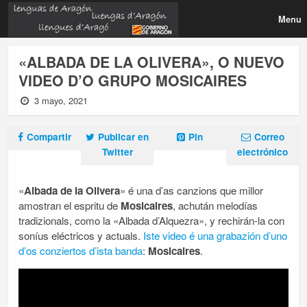
Menu
«ALBADA DE LA OLIVERA», O NUEVO
VIDEO D’O GRUPO MOSICAIRES
3 mayo, 2021
Compartir
Publicar en
Pin
Correo
Twitter
electrónico
«
Albada de la Olivera
» é una d’as canzions que millor
amostran el espritu de
Mosicaires
, achután melodías
tradizionals, como la «Albada d’Alquezra», y rechirán-la con
soníus eléctricos y actuals.
Iste video é una grabazión d’uno
d’os conziertos d’ista banda
:
Mosicaires
.