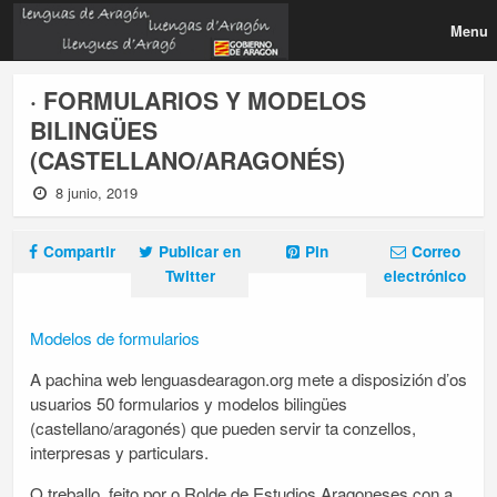
Menu
· FORMULARIOS Y MODELOS
BILINGÜES
(CASTELLANO/ARAGONÉS)
8 junio, 2019
Compartir
Publicar en
Pin
Correo
Twitter
electrónico
Modelos de formularios
A pachina web lenguasdearagon.org mete a disposizión d’os
usuarios 50 formularios y modelos bilingües
(castellano/aragonés) que pueden servir ta conzellos,
interpresas y particulars.
O treballo, feito por o Rolde de Estudios Aragoneses con a