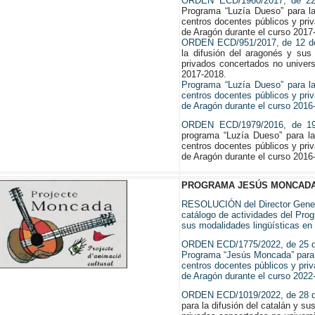
ORDEN ECD/1960/2017, de 22
Programa “Luzía Dueso” para la
centros docentes públicos y pri
de Aragón durante el curso 2017
ORDEN ECD/951/2017, de 12 de
la difusión del aragonés y sus
privados concertados no univer
2017-2018.
Programa “Luzía Dueso” para la
centros docentes públicos y pri
de Aragón durante el curso 2016
ORDEN ECD/1979/2016, de 19
programa “Luzía Dueso” para la
centros docentes públicos y pri
de Aragón durante el curso 2016
PROGRAMA JESÚS MONCAD
RESOLUCIÓN del Director General
catálogo de actividades del Prog
sus modalidades lingüísticas en 
ORDEN ECD/1775/2022, de 25 de 
Programa “Jesús Moncada” para l
centros docentes públicos y pri
de Aragón durante el curso 2022
ORDEN ECD/1019/2022, de 28 d
para la difusión del catalán y s