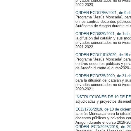
privados concertados no univers
2022-2023.
ORDEN ECD/1756/2021, de 9 de
Programa “Jesús Moncada”, para 
en los centros docentes público
Autónoma de Aragón durante el 
ORDEN ECD/829/2021, de 1 de j
la difusión del catalán y sus mo
privados concertados no univers
2021-2022.
ORDEN
ECD/1181/2020,
de
19
Programa “Jesús Moncada” para 
centros docentes públicos y priv
de Aragón durante el curso
2020
ORDEN ECD/735/2020, de 31 de 
para la difusión del catalán y s
privados concertados no univers
2020-2021.
INSTRUCCIONES DE 10 DE F
adjudicadas y proyectos diseña
ECD/1736/2019, de 10 de dicie
«Jesús Moncada» para la difusió
docentes públicos y privados co
Aragón durante el curso 2019-20
ORDEN ECD/2026/2018, de 29