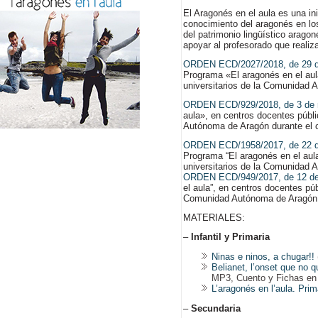
El Aragonés en el aula es una in
conocimiento del aragonés en los
del patrimonio lingüístico arago
apoyar al profesorado que realiz
ORDEN ECD/2027/2018, de 29 d
Programa «El aragonés en el aul
universitarios de la Comunidad 
ORDEN ECD/929/2018, de 3 de
aula», en centros docentes públ
Autónoma de Aragón durante el 
ORDEN ECD/1958/2017, de 22 d
Programa “El aragonés en el aul
universitarios de la Comunidad 
ORDEN ECD/949/2017, de 12 de
el aula”, en centros docentes pú
Comunidad Autónoma de Aragón d
MATERIALES:
–
Infantil y Primaria
Ninas e ninos, a chugar!!
Belianet, l’onset que no 
MP3, Cuento y Fichas e
L’aragonés en l’aula. Prim
–
Secundaria