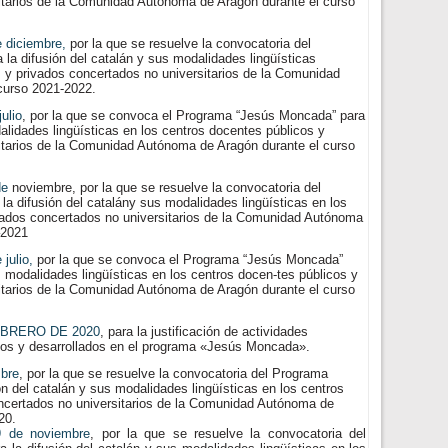
itarios de la Comunidad Autónoma de Aragón durante el curso
 diciembre,
por la que se resuelve la convocatoria del
la difusión del catalán y sus modalidades lingüísticas
s y privados concertados no universitarios de la Comu
nidad
curso 2021-2022.
ulio
, por la que se convoca el Programa “Jesús Moncada” para
dalidades lingüísticas en los centros docentes públicos y
itarios de la Comunidad Autónoma de Aragón durante el curso
de
noviembre,
por
la
que
se
resuelve
la
convocatoria
del
la difusión del
catal
án
y sus modalidades
lingüísti
cas en los
ados concertados no universitarios de la
Comunidad Autónoma
–
2021
julio,
por la que se convoca el Programa “Jesús Moncada”
us modalidades lingüísticas en los centros docen-tes públicos y
itarios de la Comunidad Autónoma de Aragón durante el curso
EBRERO DE 2020
, para la justificación de actividades
dos y desarrollados en el programa «Jesús Moncada».
mbre
, por la que se resuelve la convocatoria del Programa
n del catalán y sus modalidades lingüísticas en los centros
ncertados no universitarios de la Comunidad Autónoma de
20.
 de noviembre
, por la que se resuelve la convocatoria del