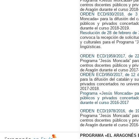
Programa «Jesús Moncada» para l
centros docentes públicos y pri
de Aragón durante el curso 2018
ORDEN ECD/930/2018, de 3
Moncada» para la difusión del c
públicos y privados concerta
durante el curso 2018-2019.
Resolución de 28 de febrero de
convoca la recepción de solicitu
y culturales para el Programa “
lingüísticas.
ORDEN ECD/1959/2017, de 22
Programa “Jesús Moncada” para l
centros docentes públicos y pri
de Aragón durante el curso 2017
ORDEN ECD/950/2017, de 12 d
para la difusión del catalán y s
privados concertados no univer
2017-2018.
Programa «Jesús Moncada» para
públicos y privados concerta
durante el curso 2016-2017
ORDEN ECD/1978/2016, de 19
Programa “Jesús Moncada” para l
centros docentes públicos y pri
de Aragón durante el curso 2016
PROGRAMA «EL ARAGONÉS E