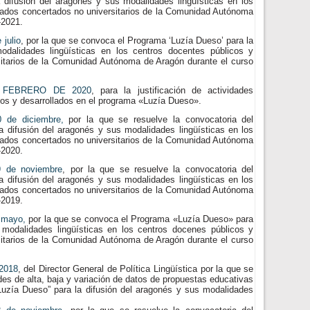
 difusión del aragonés y sus modalidades lingüísticas en los
vados concertados no universitarios de la Comunidad Autónoma
-2021.
julio
, por la que se convoca el Programa ‘Luzía Dueso’ para la
odalidades lingüísticas en los centros docentes públicos y
sitarios de la Comunidad Autónoma de Aragón durante el curso
 FEBRERO DE 2020
, para la justificación de actividades
os y desarrollados en el programa «Luzía Dueso».
 de diciembre,
por la que se resuelve la convocatoria del
 difusión del aragonés y sus modalidades lingüísticas en los
vados concertados no universitarios de la Comunidad Autónoma
-2020.
 de noviembre
, por la que se resuelve la convocatoria del
 difusión del aragonés y sus modalidades lingüísticas en los
vados concertados no universitarios de la Comunidad Autónoma
-2019.
 mayo,
por la que se convoca el Programa «Luzía Dueso» para
 modalidades lingüísticas en los centros docenes públicos y
sitarios de la Comunidad Autónoma de Aragón durante el curso
 2018
, del Director General de Política Lingüística por la que se
des de alta, baja y variación de datos de propuestas educativas
Luzía Dueso” para la difusión del aragonés y sus modalidades