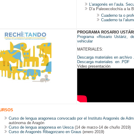
L’aragonés en l’aula. Sec
D’a Paleoecolochía a la B
Cuaderno ta o prof
Cuaderno ta l’alu
PROGRAMA ROSARIO USTÁR
Programa «Rosario Ustáriz, d
vehicular
MATERIALES:
Descarga materiales en archivo 
Descarga materiales en .PDF
Video presentación
URSOS
Curso de lengua aragonesa convocado por el Instituto Aragonés de Admi
autónoma de Aragón
Curso de lengua aragonesa en Uesca
(14 de marzo-14 de chuño 2019)
Curso de Aragonés Ribagorzano en Graus
(enero 2019)