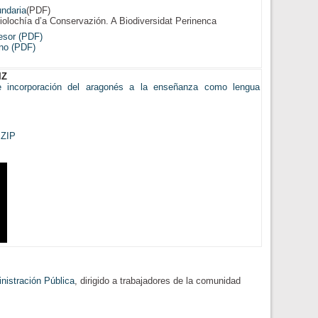
undaria
(PDF)
iolochía d’a Conservazión. A Biodiversidat Perinenca
esor (PDF)
mno (PDF)
IZ
e incorporación del aragonés a la enseñanza como lengua
.ZIP
nistración Pública
, dirigido a trabajadores de la comunidad