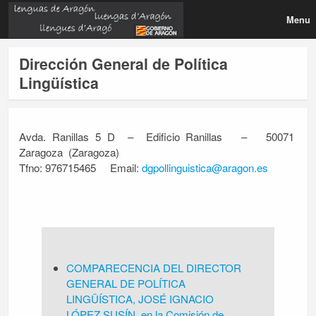
Menu
Dirección General de Política
Lingüística
Avda. Ranillas 5 D – Edificio Ranillas – 50071
Zaragoza (Zaragoza)
Tfno: 976715465 Email:
dgpollinguistica@aragon.es
COMPARECENCIA DEL DIRECTOR
GENERAL DE POLÍTICA
LINGÜÍSTICA, JOSÉ IGNACIO
LÓPEZ SUSÍN, en la Comisión de