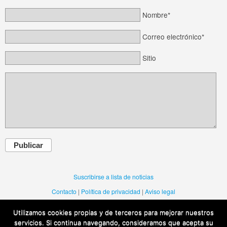
Nombre*
Correo electrónico*
Sitio
Publicar
Suscribirse a lista de noticias
Contacto
|
Política de privacidad
|
Aviso legal
Utilizamos cookies propias y de terceros para mejorar nuestros
Una web de la Dirección General de Política Lingüistica del Gobierno de
servicios. Si continua navegando, consideramos que acepta su