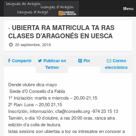
Menu
· UBIERTA RA MATRICULA TA RAS
CLASES D’ARAGONÉS EN UESCA
20 septiembre, 2019
Compartir
Publicar en
Pin
Correo
Twitter
electrónico
Dende otubre dica mayo
Siede d’0 Consello d’a Fabla
1º Iniziazión: martis e miercols – 20,00-21,15
2º Ran: Luns – 20,00 21,15
Inscrizión, informazión: cfa@consello.org -974 23 15 13
Tamién, o día 10 d’otubre, a ras 20:00 oras, ranca atra
edizión d’a colla de leutura.
Istas sesions son ubiertas a toz os intresatos en conoxer a