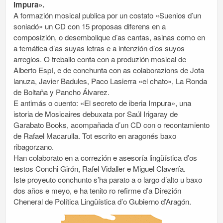
Impura».
A formazión mosical publica por un costato «Suenios d’un
soniadó» un CD con 15 proposas diferens en a
composizión, o desembolique d’as cantas, asinas como en
a temática d’as suyas letras e a intenzión d’os suyos
arreglos. O treballo conta con a produzión mosical de
Alberto Espí, e de conchunta con as colaborazions de Jota
lanuza, Javier Badules, Paco Lasierra «el chato», La Ronda
de Boltaña y Pancho Álvarez.
E antimás o cuento: «El secreto de iberia Impura», una
istoria de Mosicaires debuxata por Saúl Irigaray de
Garabato Books, acompañada d’un CD con o recontamiento
de Rafael Macarulla. Tot escrito en aragonés baxo
ribagorzano.
Han colaborato en a correzión e asesoría lingüística d’os
testos Conchi Girón, Rafel Vidaller e Miguel Clavería.
Iste proyeuto conchunto s’ha parato a o largo d’alto u baxo
dos años e meyo, e ha tenito ro refirme d’a Direzión
Cheneral de Política Lingüística d’o Gubierno d’Aragón.