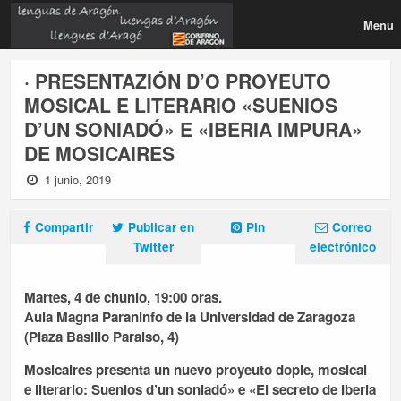
Menu
· PRESENTAZIÓN D’O PROYEUTO
MOSICAL E LITERARIO «SUENIOS
D’UN SONIADÓ» E «IBERIA IMPURA»
DE MOSICAIRES
1 junio, 2019
Compartir
Publicar en
Pin
Correo
Twitter
electrónico
Martes, 4 de chunio, 19:00 oras.
Aula Magna Paraninfo de la Universidad de Zaragoza
(Plaza Basilio Paraiso, 4)
Mosicaires presenta un nuevo proyeuto dople, mosical
e literario: Suenios d’un soniadó» e «El secreto de Iberia