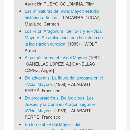
Asunción;PUEYO COLOMINA, Pilar
Las miniaturas del Vidal Mayor: estudio
histórico-artístico.
–
LACARRA DUCAY,
María del Carmen
Los «Fori Aragonum» de 1247 y el «Vidal
Mayor». Sus relaciones con la historia de
la legislación europea
. (1983)
–
WOLF,
Armin
Algo más sobre el «Vidal Mayor»
(1987)
–
CANELLAS LÓPEZ, A.[ CANELLAS
LÓPEZ, Ángel ]
De advocatis. La figura del abogado en el
«Vidal Mayor».
(1968)
–
ALABART
FERRÉ, Francisco
De procuratoribus. De Iudicibus. Los
Jueces y la Curia en Aragón según el
«Vidal Mayor».
(1969)
–
ALABART
FERRÉ, Francisco
En torno al «Vidal Mayor» del