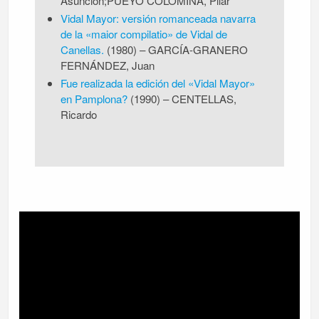
Asunción;PUEYO COLOMINA, Pilar
Vidal Mayor: versión romanceada navarra
de la «maior compilatio» de Vidal de
Canellas.
(1980) – GARCÍA-GRANERO
FERNÁNDEZ, Juan
Fue realizada la edición del «Vidal Mayor»
en Pamplona?
(1990) – CENTELLAS,
Ricardo