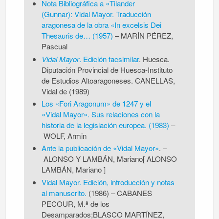
Nota Bibliográfica a «Tilander
(Gunnar):
Vidal
Mayor. Traducción
aragonesa de la obra «In excelsis Dei
Thesauris de… (1957)
–
MARÍN PÉREZ,
Pascual
Vidal Mayor
. Edición facsimilar
. Huesca.
Diputación Provincial de Huesca-Instituto
de Estudios Altoaragoneses. CANELLAS,
Vidal de (1989)
Los «Fori Aragonum» de 1247 y el
«
Vidal
Mayor». Sus relaciones con la
historia de la legislación europea. (1983)
–
WOLF, Armin
Ante la publicación de «
Vidal
Mayor»
.
–
ALONSO Y LAMBÁN, Mariano[ ALONSO
LAMBÁN, Mariano ]
Vidal Mayor. Edición, introducción y notas
al manuscrito.
(1986)
–
CABANES
PECOUR, M.ª de los
Desamparados;BLASCO MARTÍNEZ,