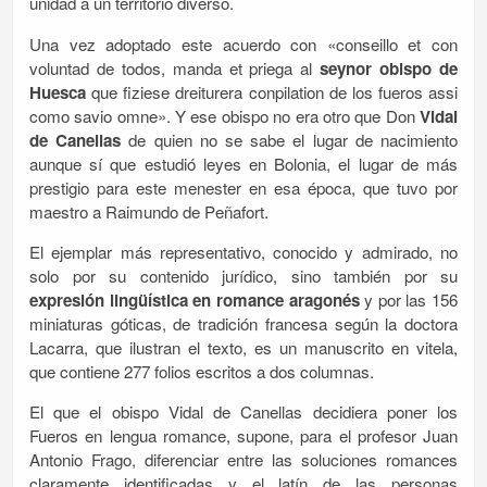
unidad a un territorio diverso.
Una vez adoptado este acuerdo con «conseillo et con
voluntad de todos, manda et priega al
seynor obispo de
Huesca
que fiziese dreiturera conpilation de los fueros assi
como savio omne». Y ese obispo no era otro que Don
Vidal
de Canellas
de quien no se sabe el lugar de nacimiento
aunque sí que estudió leyes en Bolonia, el lugar de más
prestigio para este menester en esa época, que tuvo por
maestro a Raimundo de Peñafort.
El ejemplar más representativo, conocido y admirado, no
solo por su contenido jurídico, sino también por su
expresión lingüística en romance aragonés
y por las 156
miniaturas góticas, de tradición francesa según la doctora
Lacarra, que ilustran el texto, es un manuscrito en vitela,
que contiene 277 folios escritos a dos columnas.
El que el obispo Vidal de Canellas decidiera poner los
Fueros en lengua romance, supone, para el profesor Juan
Antonio Frago, diferenciar entre las soluciones romances
claramente identificadas y el latín de las personas