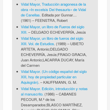
Vidal Mayor, Traducción aragonesa de la
obra «In excelsis Dei thesauris» de Vidal
de Canellas.
Editada por Gunnar…
(1961)
–
FEENSTRA, Robert
Vidal Mayor, un libro de Fueros del siglo
XIII.
– DELGADO ECHEVERRÍA, Jesús
Vidal Mayor, un libro de fueros del siglo
XIII. Vol. de Estudios
. (1989) – UBIETO
ARTETA, Antonio;DELGADO
ECHEVERRÍA, Jesús;FRAGO GRACIA,
Juan Antonio;LACARRA DUCAY, María
del Carmen
Vidal Mayor. (Un código español del siglo
XIII, hoy de propiedad particular en
Aquisgrán)
.
–
KAUFFMANN, G. M.
Vidal Mayor. Edición, introducción y notas
al manuscrito.
(1986) – CABANES
PECOUR, M.ª de los
Desamparados;BLASCO MARTÍNEZ,