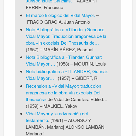
Jurisconsulto Canellas.
–
ALABART
FERRÉ, Francisco
El marco filológico del Vidal Mayor.
–
FRAGO GRACIA, Juan Antonio
Nota Bibliográfica a «Tilander (Gunnar):
Vidal Mayor. Traducción aragonesa de la
obra «In excelsis Dei Thesauris de…
(1957)
–
MARÍN PÉREZ, Pascual
Nota Bibliográfica a «Tilander, Gunnar:
Vidal Mayor …
(1958)
–
MOURIN, Louis
Nota bibliográfica a «TILANDER, Gunnar:
Vidal Mayor…»
(1957)
–
GIBERT, R.
Recensión a «Vidal Mayor: traducción
aragonesa de la obra «In excelsis Dei
thesauris»
de Vidal de Canellas. Edited…
(1959)
–
MALKIEL, Yakov
Vidal Mayor y la adveración del
testamento
. (1961)
–
ALONSO Y
LAMBÁN, Mariano[ ALONSO LAMBÁN,
Mariano ]