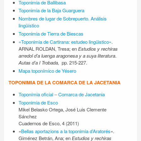
Toponimia de Ballibasa
Toponimia de la Baja Guarguera
Nombres de lugar de Sobrepuerto. Análisis
lingüístico
Toponimia de Tierra de Biescas
«Toponimia de Cartirana: estudeo lingüistico»
.
ARNAL ROLDAN, Tresa; en
Estudios y rechiras
arredol d’a luenga aragonesa y a suya literatura
.
Autas d’a I Trobada,
pp. 215-227.
Mapa toponímico de Yésero
TOPONIMIA DE LA COMARCA DE LA JACETANIA
Toponímia oficial – Comarca de Jacetania
Toponimia de Esco
Mikel Belasko Ortega, José Luis Clemente
Sánchez
Cuadernos de Esco, 4 (2011)
«
Bellas aportazions a la toponimia d’Aratorés
«.
Giménez Betrán, Ana; en
Estudios y rechiras