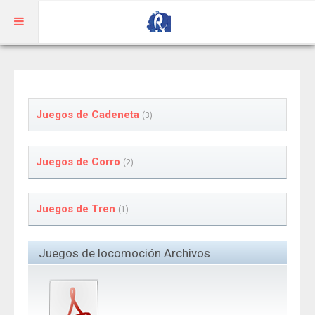
Inicio
Aragonés
Juegos de Cadeneta
(3)
RIBAGORZANO
Juegos de Corro
(2)
Adivinanzas
Cuentos
Juegos de Tren
(1)
Trabalenguas
Vocabulario
Juegos de locomoción Archivos
BENASQUÉS