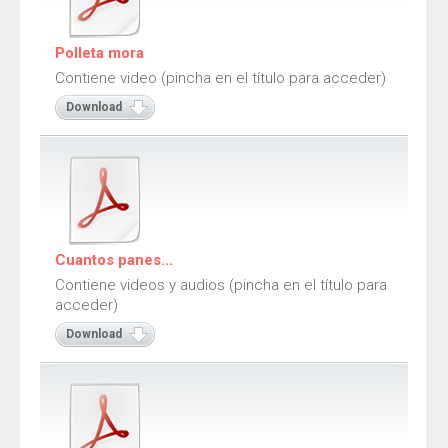
Adivinanzas
Cuentos
Polleta mora
Contiene video (pincha en el título para acceder)
Trabalenguas
Download
Vocabulario
Catalán
Adivinanzas
Cuentos
Cuantos panes...
Trabalenguas
Contiene videos y audios (pincha en el título para
acceder)
Vocabulario
Download
Juegos
Juegos de locomoción
Juegos sensoriales de adivinar