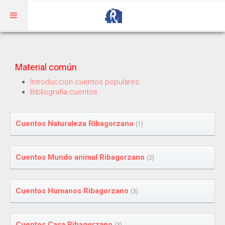
Inicio
Material común
Aragonés
Introducción cuentos populares
Bibliografía cuentos
RIBAGORZANO
Adivinanzas
Cuentos Naturaleza Ribagorzano
(1)
Cuentos
Cuentos Mundo animal Ribagorzano
(2)
Trabalenguas
Vocabulario
Cuentos Humanos Ribagorzano
(3)
BENASQUÉS
Cuentos Casa Ribagorzano