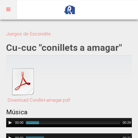
Inicio
Juegos de Escondite
Aragonés
Cu-cuc "conillets a amagar"
RIBAGORZANO
Adivinanzas
Cuentos
Trabalenguas
Download Conillet-amagar.pdf
Vocabulario
Música
Audio
00:00
00:29
Player
BENASQUÉS
Audio