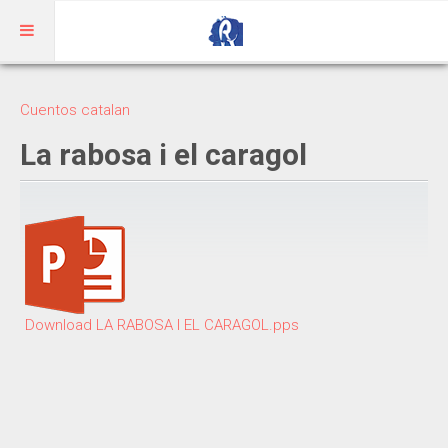
Inicio
Cuentos catalan
Aragonés
La rabosa i el caragol
RIBAGORZANO
Adivinanzas
Cuentos
Trabalenguas
Download LA RABOSA I EL CARAGOL.pps
Vocabulario
BENASQUÉS