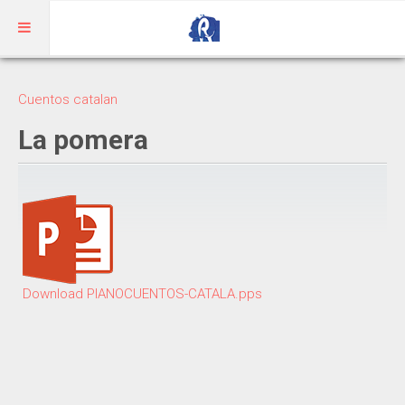
Inicio
Cuentos catalan
Aragonés
La pomera
RIBAGORZANO
Adivinanzas
Cuentos
Trabalenguas
Download PIANOCUENTOS-CATALA.pps
Vocabulario
BENASQUÉS