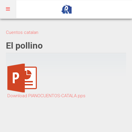
Inicio
Cuentos catalan
Aragonés
El pollino
RIBAGORZANO
Adivinanzas
Cuentos
Trabalenguas
Download PIANOCUENTOS-CATALA.pps
Vocabulario
BENASQUÉS