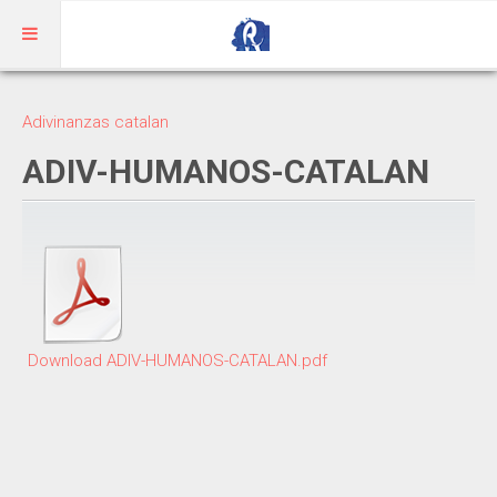
Inicio
Adivinanzas catalan
Aragonés
ADIV-HUMANOS-CATALAN
RIBAGORZANO
Adivinanzas
Cuentos
Trabalenguas
Download ADIV-HUMANOS-CATALAN.pdf
Vocabulario
BENASQUÉS