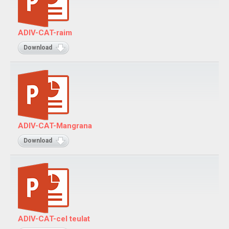
Adivinanzas
Cuentos
ADIV-CAT-raim
Trabalenguas
Download
Vocabulario
Catalán
Adivinanzas
ADIV-CAT-Mangrana
Cuentos
Download
Trabalenguas
Vocabulario
Juegos
Juegos de locomoción
Juegos sensoriales de adivinar
ADIV-CAT-cel teulat