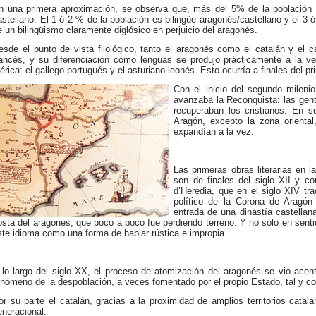
n una primera aproximación, se observa que, más del 5% de la población 
astellano. El 1 ó 2 % de la población es bilingüe aragonés/castellano y el 3 
e un bilingüismo claramente diglósico en perjuicio del aragonés.
esde el punto de vista filológico, tanto el aragonés como el catalán y el ca
rancés, y su diferenciación como lenguas se produjo prácticamente a la v
bérica: el gallego-portugués y el asturiano-leonés. Esto ocurría a finales del 
Con el inicio del segundo milenio
avanzaba la Reconquista: las gent
recuperaban los cristianos. En s
Aragón, excepto la zona oriental
expandían a la vez.
Las primeras obras literarias en
son de finales del siglo XII y c
d’Heredia, que en el siglo XIV tr
político de la Corona de Aragón
entrada de una dinastía castellan
osta del aragonés, que poco a poco fue perdiendo terreno. Y no sólo en senti
ste idioma como una forma de hablar rústica e impropia.
 lo largo del siglo XX, el proceso de atomización del aragonés se vio acent
enómeno de la despoblación, a veces fomentado por el propio Estado, tal y como
or su parte el catalán, gracias a la proximidad de amplios territorios cat
eneracional.