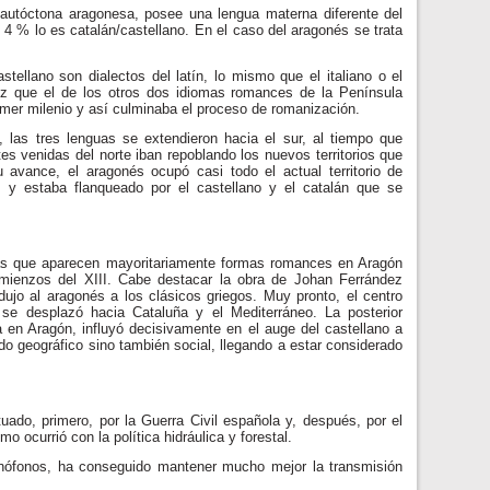
autóctona aragonesa, posee una lengua materna diferente del
ó 4 % lo es catalán/castellano. En el caso del aragonés se trata
stellano son dialectos del latín, lo mismo que el italiano o el
ez que el de los otros dos idiomas romances de la Península
primer milenio y así culminaba el proceso de romanización.
, las tres lenguas se extendieron hacia el sur, al tiempo que
es venidas del norte iban repoblando los nuevos territorios que
u avance, el aragonés ocupó casi todo el actual territorio de
, y estaba flanqueado por el castellano y el catalán que se
 las que aparecen mayoritariamente formas romances en Aragón
omienzos del XIII. Cabe destacar la obra de Johan Ferrández
adujo al aragonés a los clásicos griegos. Muy pronto, el centro
 se desplazó hacia Cataluña y el Mediterráneo. La posterior
a en Aragón, influyó decisivamente en el auge del castellano a
do geográfico sino también social, llegando a estar considerado
uado, primero, por la Guerra Civil española y, después, por el
 ocurrió con la política hidráulica y forestal.
alanófonos, ha conseguido mantener mucho mejor la transmisión