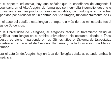
n el aspecto educativo, hay que señalar que la enseñanza de aragonés
ecundaria en el Alto Aragón, de forma que se incumplía incumpliéndose lo 
ltimos años se han producido avances notables, de modo que en la actua
epartidos por alrededor de 60 centros del Alto Aragón, fundamentalmente de Ed
n el caso del catalán, esta lengua se imparte a más de tres mil estudiantes de
ás de 30 centros.
n la Universidad de Zaragoza, el aragonés recibe un tratamiento desigual
ignificar esta lengua en el ámbito universitario. No obstante, desde la 
uesca se viene impartiendo en los últimos años el Diploma de Especializa
mpartirá en la Facultad de Ciencias Humanas y de la Educación una Menci
rimaria.
ara el catalán de Aragón, hay un área de filología catalana, estando ambas 
ispánica.