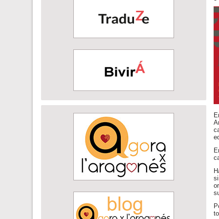
E
A
c
e
E
c
H
s
o
s
P
t