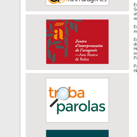
E
S
ú
r
E
m
E
d
H
i
P
P
H