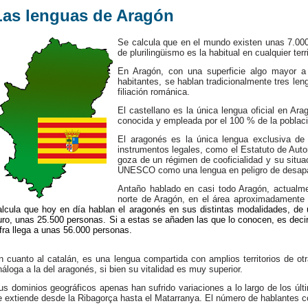
Las lenguas de Aragón
Se calcula que en el mundo existen unas 7.000
de plurilingüismo es la habitual en cualquier terr
En Aragón, con una superficie algo mayor a
habitantes, se hablan tradicionalmente tres leng
filiación románica.
El castellano es la única lengua oficial en Ar
conocida y empleada por el 100 % de la poblac
El aragonés es la única lengua exclusiva de
instrumentos legales, como el Estatuto de Aut
goza de un régimen de cooficialidad y su situa
UNESCO como una lengua en peligro de desapa
Antaño hablado en casi todo Aragón, actualm
norte de Aragón, en el área aproximadamente 
alcula que hoy en día hablan el aragonés en sus distintas modalidades, d
uro, unas 25.500 personas. Si a estas se añaden las que lo conocen, es decir
ifra llega a unas 56.000 personas.
n cuanto al catalán, es una lengua compartida con amplios territorios de o
náloga a la del aragonés, si bien su vitalidad es muy superior.
us dominios geográficos apenas han sufrido variaciones a lo largo de los últi
e extiende desde la Ribagorça hasta el Matarranya. El número de hablantes 