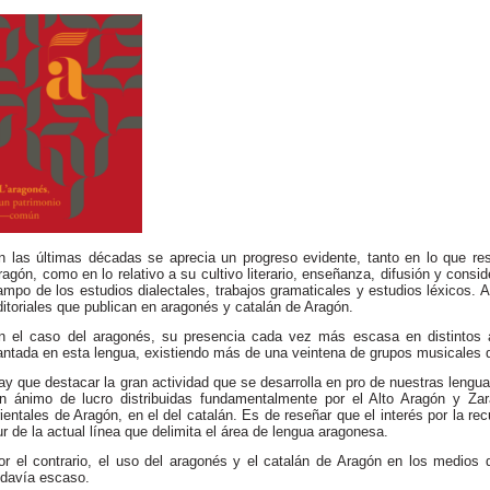
n las últimas décadas se aprecia un progreso evidente, tanto en lo que re
ragón, como en lo relativo a su cultivo literario, enseñanza, difusión y consi
ampo de los estudios dialectales, trabajos gramaticales y estudios léxicos.
ditoriales que publican en aragonés y catalán de Aragón.
n el caso del aragonés, su presencia cada vez más escasa en distintos á
antada en esta lengua, existiendo más de una veintena de grupos musicales q
ay que destacar la gran actividad que se desarrolla en pro de nuestras leng
in ánimo de lucro distribuidas fundamentalmente por el Alto Aragón y Za
rientales de Aragón, en el del catalán. Es de reseñar que el interés por la rec
ur de la actual línea que delimita el área de lengua aragonesa.
or el contrario, el uso del aragonés y el catalán de Aragón en los medios
odavía escaso.