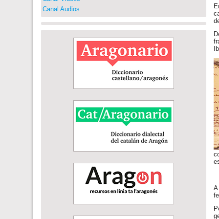
E
Canal Audios
c
d
D
f
I
c
e
A
f
P
g