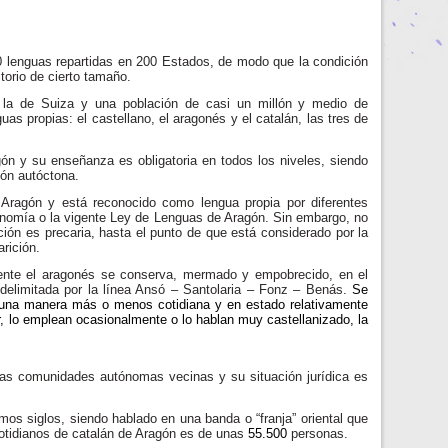
 lenguas repartidas en 200 Estados, de modo que la condición
itorio de cierto tamaño.
 la de Suiza y una población de casi un millón y medio de
uas propias: el castellano, el aragonés y el catalán, las tres de
agón y su enseñanza es obligatoria en todos los niveles, siendo
ión autóctona.
 Aragón y está reconocido como lengua propia por diferentes
onomía o la vigente Ley de Lenguas de Aragón. Sin embargo, no
ción es precaria, hasta el punto de que está considerado por la
rición.
ente el aragonés se conserva, mermado y empobrecido, en el
delimitada por la línea Ansó – Santolaria – Fonz – Benás.
Se
e una manera más o menos cotidiana y en estado relativamente
, lo emplean ocasionalmente o lo hablan muy castellanizado, la
tras comunidades autónomas vecinas y su situación jurídica es
mos siglos, siendo hablado en una banda o “franja” oriental que
cotidianos de catalán de Aragón es de unas
55.500
personas.