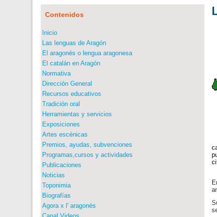
Contenidos
Inicio
Las lenguas de Aragón
El aragonés o lengua aragonesa
El catalán en Aragón
Normativa
Dirección General
Recursos educativos
Tradición oral
Herramientas y servicios
Exposiciones
Artes escénicas
Premios, ayudas, subvenciones
c
Programas,cursos y actividades
p
c
Publicaciones
Noticias
E
Toponimia
a
Biografías
S
Agora x l' aragonés
s
Canal Videos