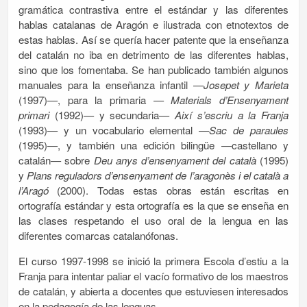
gramática contrastiva entre el estándar y las diferentes
hablas catalanas de Aragón e ilustrada con etnotextos de
estas hablas. Así se quería hacer patente que la enseñanza
del catalán no iba en detrimento de las diferentes hablas,
sino que los fomentaba. Se han publicado también algunos
manuales para la enseñanza infantil —
Josepet y Marieta
(1997)—, para la primaria —
Materials d’Ensenyament
primari
(1992)— y secundaria—
Així s’escriu a la Franja
(1993)— y un vocabulario elemental —
Sac de paraules
(1995)—, y también una edición bilingüe —castellano y
catalán— sobre
Deu anys d’ensenyament del català
(1995)
y
Plans reguladors d’ensenyament de l’aragonès i el català a
l’Aragó
(2000). Todas estas obras están escritas en
ortografía estándar y esta ortografía es la que se enseña en
las clases respetando el uso oral de la lengua en las
diferentes comarcas catalanófonas.
El curso 1997-1998 se inició la primera Escola d’estiu a la
Franja para intentar paliar el vacío formativo de los maestros
de catalán, y abierta a docentes que estuviesen interesados
en la pedagogía de las lenguas.