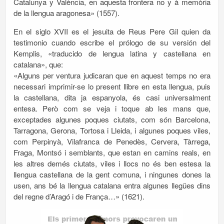
Catalunya y València, en aquesta frontera no y à memòria
de la llengua aragonesa» (1557).
En el siglo XVII es el jesuita de Reus Pere Gil quien da
testimonio cuando escribe el prólogo de su versión del
Kemplis, «traducido de lengua latina y castellana en
catalana», que:
«Alguns per ventura judicaran que en aquest temps no era
necessari imprimir-se lo present llibre en esta llengua, puis
la castellana, dita ja espanyola, és casi universalment
entesa. Però com se veja i toque ab les mans que,
exceptades algunes poques ciutats, com són Barcelona,
Tarragona, Gerona, Tortosa i Lleida, i algunes poques viles,
com Perpinyà, Vilafranca de Penedès, Cervera, Tàrrega,
Fraga, Montsó i semblants, que estan en camins reals, en
les altres demés ciutats, viles i llocs no és ben estesa la
llengua castellana de la gent comuna, i ningunes dones la
usen, ans bé la llengua catalana entra algunes llegües dins
del regne d’Aragó i de França…» (1621).