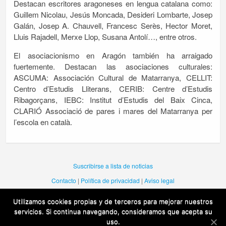
Destacan escritores aragoneses en lengua catalana como:
Guillem Nicolau, Jesús Moncada, Desideri Lombarte, Josep
Galán, Josep A. Chauvell, Francesc Serès, Hector Moret,
Lluis Rajadell, Merxe Llop, Susana Antolí…, entre otros.
El asociacionismo en Aragón también ha arraigado
fuertemente. Destacan las asociaciones culturales:
ASCUMA: Associación Cultural de Matarranya, CELLIT:
Centro d’Estudis Lliterans, CERIB: Centre d’Estudis
Ribagorçans, IEBC: Institut d’Estudis del Baix Cinca,
CLARIÓ Associació de pares i mares del Matarranya per
l’escola en català.
Suscribirse a lista de noticias
Contacto
|
Política de privacidad
|
Aviso legal
Utilizamos cookies propias y de terceros para mejorar nuestros
Una web de la Dirección General de Política Lingüistica del Gobierno de
servicios. Si continua navegando, consideramos que acepta su
Aragón
uso.