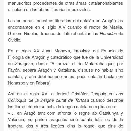
manuscritos procedentes de otras áreas catalanohablantes
e incluso en las obras literarias medievales.
Las primeras muestras literarias del catalán en Aragón las
encontramos en el siglo XIV cuando el rector de Maella,
Guillem Nicolau, traduce del latín al catalán las
Heroidas
de
Ovidio.
En el siglo XX Juan Moneva, impulsor del Estudio de
Filología de Aragón y catedrático que fue de la Universidad
de Zaragoza, decía: “Al cruzar el río Matarraña que, por
Fayón, separa Aragón y Cataluña, dispuse no hablar sino
catalán; y aún debí hacerlo antes, pues catalán hablan en
Nonaspe y en Fabara”.
Así en el siglo XVI el tortosí Cristòfor Despuig en
Los
Col·loquis de la insigne ciutat de Tortosa
cuando describe
las tierras donde se habla la lengua catalana explica que:
«… en Aragó tant com afronta lo regne ab Catalunya y
València, no parlen aragonès sinó català tots los de la
frontera, dos y tres llegües dins lo regne, que dins de