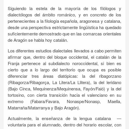
Siguiendo la estela de la mayoría de los filólogos y
dialectólogos del ámbito románico, y en concreto de los
pertenecientes a la filología española, aragonesa y catalana,
desde una perspectiva estrictamente lingüística ha quedado
suficientemente demostrado que en las comarcas orientales
de Aragón se habla hoy catalán.
Los diferentes estudios dialectales llevados a cabo permiten
afirmar que, dentro del bloque occidental, el catalán de la
Franja pertenece al subdialecto noroccidental, si bien es
cierto que a lo largo del territorio que ocupa es posible
diferenciar tres áreas diatópicas: la del ribagorzano
(Ribagorza/Ribagorça, La Litera/La Llitera), la del leridano
(Bajo Cinca, Mequinenza/Mequinensa, Fayón/Faió) y la del
tortosino, con cierta transición hacia el valenciano en su
extremo (Fabara/Favara, Nonaspe/Nonasp, Maella,
Matarraña/Matarranya y Bajo Aragón).
Actualmente, la enseñanza de la lengua catalana —
voluntaria para el alumnado, dentro del horario escolar, con