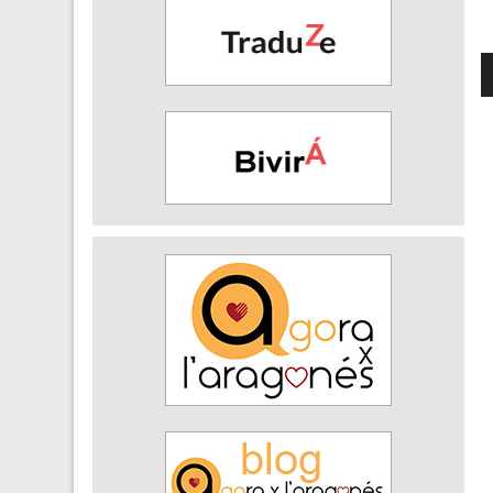
R
d
a