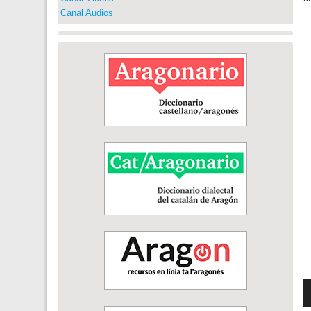
Canal Audios
R
d
a