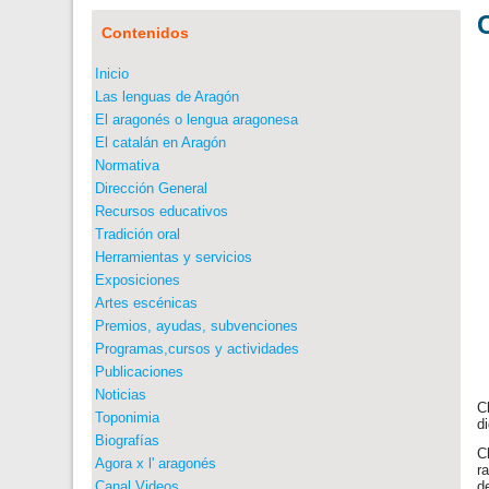
Contenidos
Inicio
Las lenguas de Aragón
El aragonés o lengua aragonesa
El catalán en Aragón
Normativa
Dirección General
Recursos educativos
Tradición oral
Herramientas y servicios
Exposiciones
Artes escénicas
Premios, ayudas, subvenciones
Programas,cursos y actividades
Publicaciones
Noticias
C
Toponimia
d
Biografías
C
Agora x l' aragonés
r
Canal Videos
d