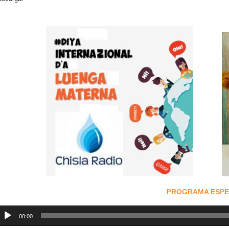
PROGRAMA ESPE
eproductor
e
00:00
udio