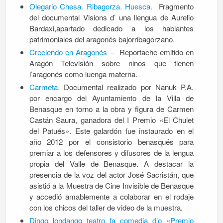
Olegario Chesa. Ribagorza. Huesca.
Fragmento
del documental Visions d’ una llengua de Aurelio
Bardaxi,apartado dedicado a los hablantes
patrimoniales del aragonés bajorribagorzano.
Creciendo en Aragonés
– Reportache emitido en
Aragón Televisión sobre ninos que tienen
l’aragonés como luenga materna.
Carmeta.
Documental realizado por Nanuk P.A.
por encargo del Ayuntamiento de la Villa de
Benasque en torno a la obra y figura de Carmen
Castán Saura, ganadora del I Premio «El Chulet
del Patués». Este galardón fue instaurado en el
año 2012 por el consistorio benasqués para
premiar a los defensores y difusores de la lengua
propia del Valle de Benasque. A destacar la
presencia de la voz del actor José Sacristán, que
asistió a la Muestra de Cine Invisible de Benasque
y accedió amablemente a colaborar en el rodaje
con los chicos del taller de video de la muestra.
Dingo londango teatro fa comedia d’o «Premio