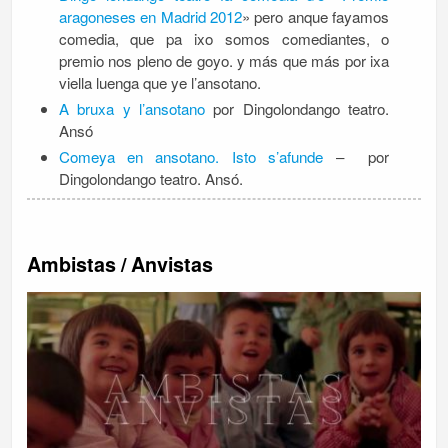
aragoneses en Madrid 2012
» pero anque fayamos
comedia, que pa ixo somos comediantes, o
premio nos pleno de goyo. y más que más por ixa
viella luenga que ye l’ansotano.
A bruxa y l’ansotano
por Dingolondango teatro.
Ansó
Comeya en ansotano. Isto s’afunde
– por
Dingolondango teatro. Ansó.
Ambistas / Anvistas