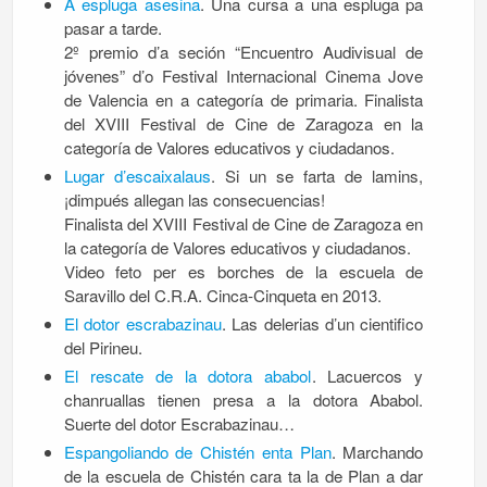
A espluga asesina
. Una cursa a una espluga pa
pasar a tarde.
2º premio d’a seción “Encuentro Audivisual de
jóvenes” d’o Festival Internacional Cinema Jove
de Valencia en a categoría de primaria. Finalista
del XVIII Festival de Cine de Zaragoza en la
categoría de Valores educativos y ciudadanos.
Lugar d’escaixalaus
. Si un se farta de lamins,
¡dimpués allegan las consecuencias!
Finalista del XVIII Festival de Cine de Zaragoza en
la categoría de Valores educativos y ciudadanos.
Video feto per es borches de la escuela de
Saravillo del C.R.A. Cinca-Cinqueta en 2013.
El dotor escrabazinau
. Las delerias d’un cientifico
del Pirineu.
El rescate de la dotora ababol
. Lacuercos y
chanruallas tienen presa a la dotora Ababol.
Suerte del dotor Escrabazinau…
Espangoliando de Chistén enta Plan
. Marchando
de la escuela de Chistén cara ta la de Plan a dar