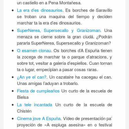
un castiello en a Pena Montañesa.
La era d’es dinosaurios
. Es borches de Saravillo
se troban una maquina del tiempo y deciden
marchar ta la era d’es dinosaurios.
SuperNerea, Supersecallo y Granizoman
. Una
menaza se cierne sobre la gran ciudá. ¿Podrán
pararla SuperNerea, Supersecallo y Granizoman?
O esamen clonau
. Os borches d’A Espuña tienen
la zocega de marchar ta o parque d’atracions, y
sobre tot, vesitar a galería d’espiellos. Cuan tornan
ta o lugar, empecipian a pasar cosas raras.
¿An ye el can?
. Un cazataire ha cacegau el can.
Unas amigas l’aduyan a trobarlo.
Fiesta de cumpleaños
Un curto de la escuela de
Bielsa
La tele incantada
Un curto de la escuela de
Chistén
Cinema jove A Espuña
. Vídeo de presentación pa’
proyeción de «A espluga asesina» en o festival