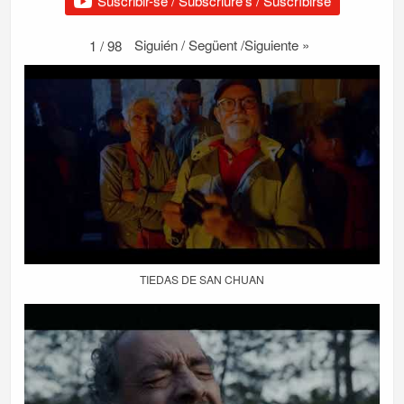
Suscribir-se / Subscriure's / Suscríbirse
Siguién / Següent /Siguiente
»
1
/
98
TIEDAS DE SAN CHUAN