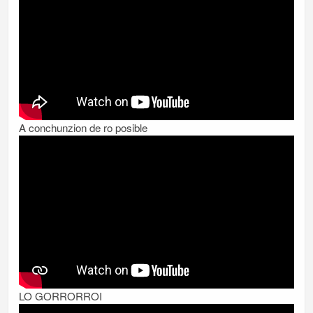
A conchunzion de ro posible
LO GORRORROI