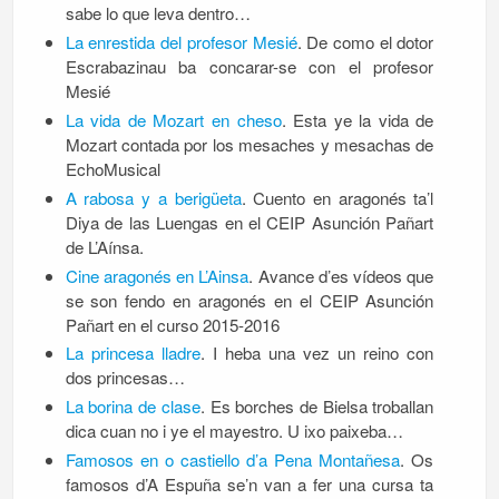
sabe lo que leva dentro…
La enrestida del profesor Mesié
. De como el dotor
Escrabazinau ba concarar-se con el profesor
Mesié
La vida de Mozart en cheso
. Esta ye la vida de
Mozart contada por los mesaches y mesachas de
EchoMusical
A rabosa y a berigüeta
. Cuento en aragonés ta’l
Diya de las Luengas en el CEIP Asunción Pañart
de L’Aínsa.
Cine aragonés en L’Ainsa
. Avance d’es vídeos que
se son fendo en aragonés en el CEIP Asunción
Pañart en el curso 2015-2016
La princesa lladre
. I heba una vez un reino con
dos princesas…
La borina de clase
. Es borches de Bielsa troballan
dica cuan no i ye el mayestro. U ixo paixeba…
Famosos en o castiello d’a Pena Montañesa
. Os
famosos d’A Espuña se’n van a fer una cursa ta