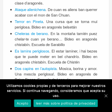
clase d’aragonés.
Ataque alienichena
. De cuan es aliens ban querrer
acabar con el mon de San Chuan.
Terror en Pineta
. Una cursa que se torna mui
periglosa. Bideo en aragonés belsetán
Cheleras de berano
. En la montaña tamién puez
chelar-te cuan ye berano… Bideo en aragonés
chistabín. Escuela de Sarabillo
Es lamins periglosos
. El estar laminer, i hai bezes
que te puede meter en bel chandrío. Bideo en
aragonés chistabín. Escuela de Chistén
Dos capins en l’autopista
. Mosica, borina y amor.
Una mescla periglosa!. Bideo en aragonés de
Baixo Penas. Escuela de Laspuña
La cursa del submarino
. 5, 4, 3, 2, 1, 0. A la
Utilizamos cookies propias y de terceros para mejorar nuestros
servicios. Si continua navegando, consideramos que acepta su
abentura!. Bideo en aragonés chistabín. Escuela
uso.
de San Chuan.
El consello d’es zombis y d’es ombres lobos
. Una
Acepto
leer más sobre política de privacidad
imbasión de monstrugos amenaza la paz de Plan.