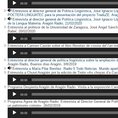
00:00
Entrevista al director general de Política Lingüística, José Ignacio 
POCTEFA LINGUATEC para la presentación del proyecto TraduZE. Arag
Entrevista al director general de Política Lingüística, José Ignacio L
de la Lengua Materna. Aragón Radio, 21/02/2020
Entrevista al profesor de la Universidad de Zaragoza, José Ángel Sánche
Reproductor
Babel
, 20/02/2020
de
audio
00:00
Entrevista a Carmen Castán sobre el libro
Resetas de cosina del l’an mi
00:00
Entrevista al director general de política lingüística sobre la ampliac
Aragón Radio, Buenos días Aragón, 3/8/2019
Entrevista a María Pilar Benítez
. Radio 5 Todo Noticias. Mundo apart
Entrevista a Chusé Aragüés por la edición de Tintin «As choyas d’a Cas
00:00
Programa Despierta Aragón de Aragón Radio. Visita a la exposición L’a
00:00
Programa Ágora de Aragón Radio. Entrevista al Director General de Polít
Reproductor
un patrimonio común». 26/02/2019
de
audio
00:00