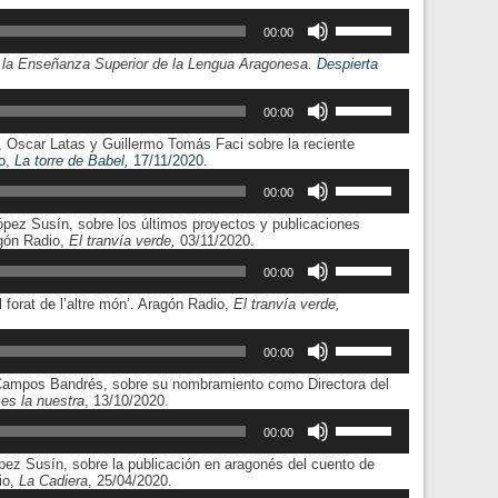
flecha
el
Utiliza
arriba/abajo
volumen.
las
00:00
para
teclas
aumentar
 la Enseñanza Superior de la Lengua Aragonesa.
Despierta
de
o
flecha
disminuir
Utiliza
arriba/abajo
el
las
00:00
para
volumen.
teclas
aumentar
, Oscar Latas y Guillermo Tomás Faci sobre la reciente
de
o
Reproductor
o,
La torre de Babel,
17/11/2020.
flecha
disminuir
de
Utiliza
arriba/abajo
el
audio
las
00:00
para
volumen.
teclas
aumentar
López Susín, sobre los últimos proyectos y publicaciones
de
o
agón Radio,
El tranvía verde,
03/11/2020.
flecha
disminuir
Utiliza
arriba/abajo
el
las
00:00
para
volumen.
teclas
aumentar
 forat de l’altre món’. Aragón Radio,
El tranvía verde,
de
o
flecha
disminuir
Utiliza
arriba/abajo
el
las
00:00
para
volumen.
teclas
aumentar
ia Campos Bandrés, sobre su nombramiento como Directora del
de
o
Reproductor
es la nuestra
, 13/10/2020.
flecha
disminuir
de
Utiliza
arriba/abajo
el
audio
las
00:00
para
volumen.
teclas
aumentar
López Susín, sobre la publicación en aragonés del cuento de
de
o
Reproductor
io,
La Cadiera
, 25/04/2020.
flecha
disminuir
de
Utiliza