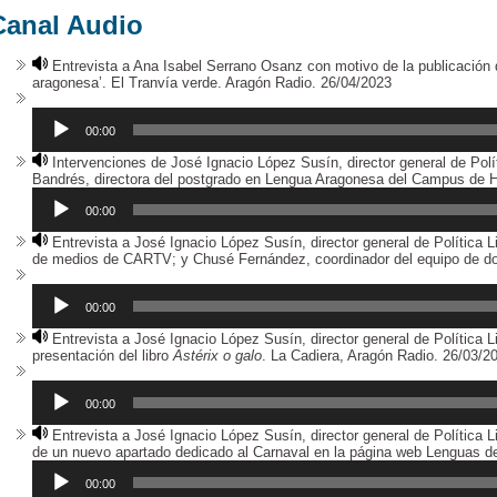
Canal Audio
Entrevista a Ana Isabel Serrano Osanz con motivo de la publicación 
aragonesa’. El Tranvía verde. Aragón Radio. 26/04/2023
Reproductor
de
audio
00:00
Intervenciones de José Ignacio López Susín, director general de Polí
Bandrés, directora del postgrado en Lengua Aragonesa del Campus de Hu
Reproductor
de
00:00
audio
Entrevista a José Ignacio López Susín, director general de Política L
de medios de CARTV; y Chusé Fernández, coordinador del equipo de do
Reproductor
de
audio
00:00
Entrevista a José Ignacio López Susín, director general de Política L
presentación del libro
Astérix o galo
. La Cadiera, Aragón Radio. 26/03/2
Reproductor
de
audio
00:00
Entrevista a José Ignacio López Susín, director general de Política L
de un nuevo apartado dedicado al Carnaval en la página web Lenguas de
00:00