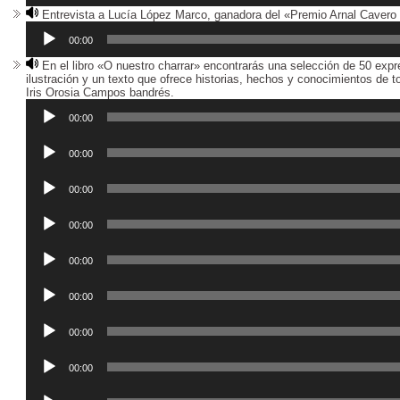
Entrevista a Lucía López Marco, ganadora del «Premio Arnal Caver
00:00
En el libro «O nuestro charrar» encontrarás una selección de 50 ex
ilustración y un texto que ofrece historias, hechos y conocimientos de t
Reproductor
Iris Orosia Campos bandrés.
de
audio
00:00
Reproductor
de
00:00
audio
Reproductor
de
00:00
audio
Reproductor
de
00:00
audio
Reproductor
de
00:00
audio
Reproductor
de
00:00
audio
Reproductor
de
00:00
audio
Reproductor
de
00:00
audio
Reproductor