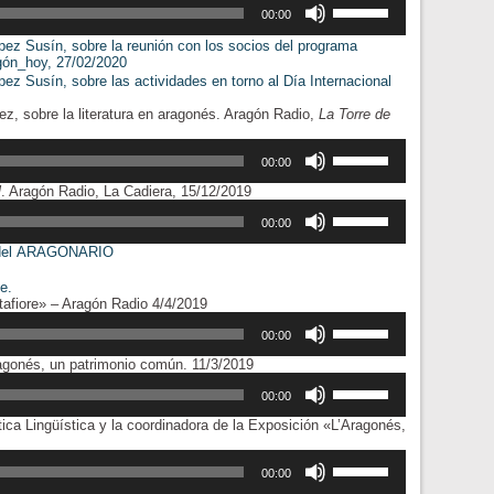
arriba/abajo
el
audio
las
00:00
para
volumen.
teclas
aumentar
López Susín, sobre la reunión con los socios del programa
de
o
ón_hoy, 27/02/2020
flecha
disminuir
ópez Susín, sobre las actividades en torno al Día Internacional
arriba/abajo
el
para
volumen.
z, sobre la literatura en aragonés. Aragón Radio,
La Torre de
aumentar
o
Utiliza
disminuir
las
00:00
el
teclas
volumen.
Reproductor
l
. Aragón Radio, La Cadiera, 15/12/2019
de
de
Utiliza
flecha
audio
las
00:00
arriba/abajo
teclas
para
ión del ARAGONARIO
de
aumentar
flecha
o
e.
arriba/abajo
disminuir
Reproductor
tafiore» – Aragón Radio 4/4/2019
para
el
de
Utiliza
aumentar
volumen.
audio
las
00:00
o
teclas
disminuir
Reproductor
ragonés, un patrimonio común. 11/3/2019
de
el
de
Utiliza
flecha
volumen.
audio
las
00:00
arriba/abajo
teclas
para
ica Lingüística y la coordinadora de la Exposición «L’Aragonés,
de
aumentar
flecha
o
Utiliza
arriba/abajo
disminuir
las
00:00
para
el
teclas