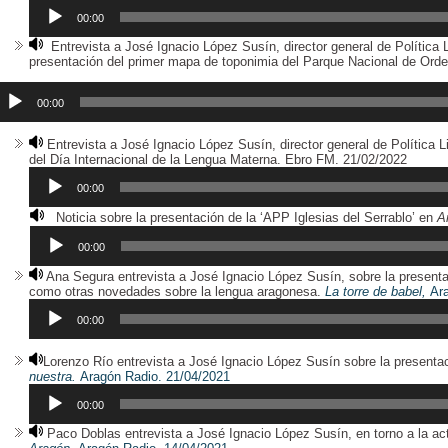
00:00
Entrevista a José Ignacio López Susín, director general de Política 
presentación del primer mapa de toponimia del Parque Nacional de Ord
eproductor
e
00:00
udio
Entrevista a José Ignacio López Susín, director general de Política L
Reprod
del Día Internacional de la Lengua Materna. Ebro FM. 21/02/2022
de
audio
00:00
Noticia sobre la presentación de la ‘APP Iglesias del Serrablo’ en
A
Reproductor
de
00:00
audio
Ana Segura entrevista a José Ignacio López Susín, sobre la presenta
como otras novedades sobre la lengua aragonesa.
La torre de babel,
Ar
00:00
Lorenzo Río entrevista a José Ignacio López Susín sobre la presentac
Reproductor
nuestra.
Aragón Radio.
21/04/2021
de
audio
00:00
Paco Doblas entrevista a José Ignacio López Susín, en torno a la actu
Reproductor