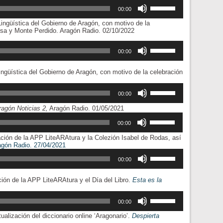
de
Utiliza
arriba/abajo
el
audio
las
00:00
para
volumen.
teclas
aumentar
Lingüística del Gobierno de Aragón, con motivo de la
de
o
esa y Monte Perdido. Aragón Radio. 02/10/2022
flecha
disminuir
arriba/abajo
el
Utiliza
para
volumen.
las
00:00
aumentar
teclas
o
de
disminuir
ingüística del Gobierno de Aragón, con motivo de la celebración
flecha
el
uctor
arriba/abajo
volumen.
Utiliza
para
las
00:00
aumentar
teclas
o
ragón Noticias 2,
Aragón Radio.
01/05/2021
de
disminuir
Utiliza
flecha
el
las
00:00
arriba/abajo
volumen.
teclas
para
ción de la APP LiteARAtura y la Colezión Isabel de Rodas, así
de
aumentar
Reproductor
agón Radio.
27/04/2021
flecha
o
de
Utiliza
arriba/abajo
disminuir
audio
las
00:00
para
el
teclas
aumentar
volumen.
de
o
ión de la APP LiteARAtura y el Día del Libro.
Esta es la
flecha
disminuir
arriba/abajo
el
Utiliza
para
volumen.
las
00:00
aumentar
teclas
o
alización del diccionario online ‘Aragonario’.
Despierta
de
disminuir