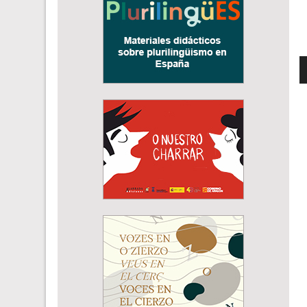
R
d
a