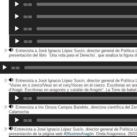
Reproductor
de
00:00
audio
Reproductor
de
00:00
audio
Reproductor
de
00:00
audio
Reproductor
de
00:00
audio
Entrevista a José Ignacio López Susín, director general de Política 
presentación del libro ‘Una vida para el Derecho’, que analiza la figura
eproductor
e
00:00
udio
Entrevista a José Ignacio López Susín, director general de Política 
“Vozes en o zierzo/Veus en el cerç/Voces en el cierzo. Escritoras en ar
d’Aragó. Escritoras en aragonés y catalán de Aragón”. La Torre de babel
00:00
Entrevista a Iris Orosia Campos Bandrés, directora científica del Zen
Reproductor
Calamocha
de
audio
00:00
Entrevista a José Ignacio López Susín, director general de Política L
presentación de la página web
40IlustresAragón
. Onda Aragonesa. 25/0