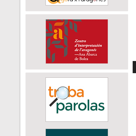
R
d
a