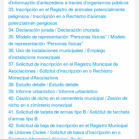
d’informazión d’antezedens a traviés d’organismos públicos
33. Inscripción en el Registro de animales potencialmente
peligrosos / Inscripzión en o Rechistro d’animals
potenzialmén periglosos
34. Declaración jurada / Declarazión churada
35. Modelo de representación “Personas físicas” / Modelo
de representación “Personas fisicas”
36. Uso de instalaciones municipales / Emplego
d’instalazions monezipals
37. Solicitud de inscripción en el Registro Municipal de
Asociaciones / Solizitut d’inscripzión en o Rechistro
Monezipal d’Asoziazions
38. Estudio detalle / Estudio detalle
39. Informe urbanístico / Informe urbanistico
40. Cesión de nicho en el cementerio municipal / Zesión de
nicho en o ziminterio monezipal
41. Solicitud de tarjeta de armas tipo B / Solizitut de tarcheta
d’armas tipo B
42. Solicitud de baja de inscripción en el Registro Municipal
de Uniones Civiles / Solizitut de baixa d’inscripxión en o
Rechistro Monezipal d’Unions Zevils