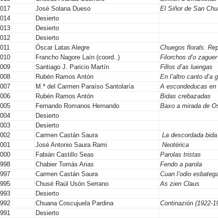
2017
José Solana Dueso
El Siñor de San Ch
2014
Desierto
2013
Desierto
2012
Desierto
011
Óscar Latas Alegre
Chuegos florals. Re
2010
Francho Nagore Laín (coord..)
Filorchos d’o zague
2009
Santiago J. Paricio Martín
Fillos d’as luengas
2008
Rubén Ramos Antón
En l’altro canto d’a 
2007
M.ª del Carmen Paraíso Santolaría
A escondeducas en 
2006
Rubén Ramos Antón
Bidas crebazadas
2005
Fernando Romanos Hernando
Baxo a mirada de O
2004
Desierto
2003
Desierto
2002
Carmen Castán Saura
La descordada bida 
2001
José Antonio Saura Rami
Neotérica
2000
Fabián Castillo Seas
Parolas tristas
1998
Chabier Tomás Arias
Fendo a parola
1997
Carmen Castán Saura
Cuan l’odio esbatega
1995
Chusé Raúl Usón Serrano
As zien Claus
1993
Desierto
1992
Chuana Coscujuela Pardina
Continazión (1922-1
1991
Desierto