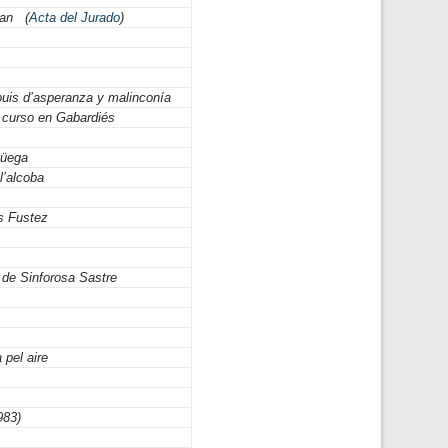
uan (
Acta del Jurado
)
puis d’asperanza y malinconía
r curso en Gabardiés
güega
l’alcoba
s Fustez
de Sinforosa Sastre
 pel aire
983)