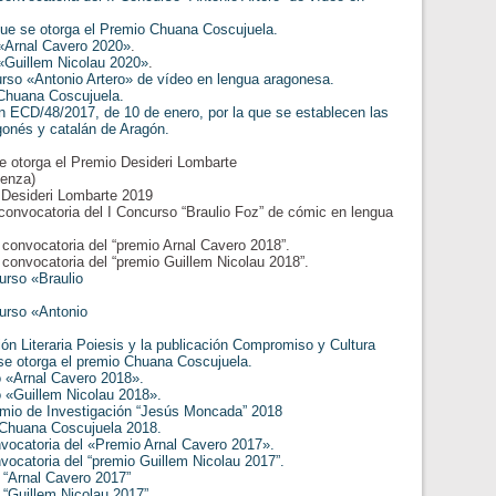
ue se otorga el Premio Chuana Coscujuela.
 «Arnal Cavero 2020»
.
«Guillem Nicolau 2020»
.
rso «Antonio Artero» de vídeo en lengua aragonesa.
Chuana Coscujuela.
 ECD/48/2017, de 10 de enero, por la que se establecen las
agonés y catalán de Aragón.
se otorga el Premio Desideri Lombarte
enza)
o Desideri Lombarte 2019
a convocatoria del I Concurso “Braulio Foz” de cómic en lengua
a convocatoria del “premio Arnal Cavero 2018”.
a convocatoria del “premio Guillem Nicolau 2018”.
urso «Braulio
urso «Antonio
n Literaria Poiesis y la publicación Compromiso y Cultura
se otorga el premio Chuana Coscujuela.
 «Arnal Cavero 2018».
 «Guillem Nicolau 2018».
mio de Investigación “Jesús Moncada” 2018
 Chuana Coscujuela 2018.
vocatoria del «Premio Arnal Cavero 2017».
ocatoria del “premio Guillem Nicolau 2017”.
 “Arnal Cavero 2017”
“Guillem Nicolau 2017”.