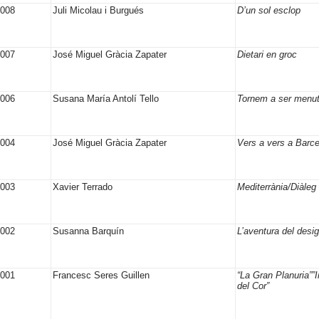
2008
Juli Micolau i Burgués
D’un sol esclop
2007
José Miguel Gràcia Zapater
Dietari en groc
2006
Susana María Antolí Tello
Tornem a ser menu
2004
José Miguel Gràcia Zapater
Vers a vers a Barc
2003
Xavier Terrado
Mediterrània/Diàleg 
2002
Susanna Barquín
L’aventura del desi
2001
Francesc Seres Guillen
“La Gran Planuria””I
del Cor”