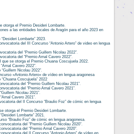
 otorga el Premio Desideri Lombarte.
es a las enti­dades locales de Aragón para el año 2023 en
“Desideri Lombarte” 2023.
vocatoria del III Concurso “Antonio Artero” de video en lengua
ocatoria del “Premio Guillem Nicolau 2022”.
vocatoria del “Premio Arnal Cavero 2022”.
l que se otorga el Premio Chuana Coscujuela 2022.
“Arnal Cavero 2022”.
 “Guillem Nicolau 2022”.
curso «Antonio Artero» de vídeo en lengua aragonesa
 “Chuana Coscujuela” 2022
nvocatoria del “Premio Guillem Nicolau 2021”.
nvocatoria del “Premio Arnal Cavero 2021”.
“Guillem Nicolau 2021”.
“Arnal Cavero 2021”.
catoria del II Concurso “Braulio Foz” de cómic en lengua
se otorga el Premio Desideri Lombarte.
“Desideri Lom
barte” 2021.
urso “Braulio
Foz” de cómic en lengua aragonesa.
onvocatoria del “Premio Guillem Nicolau 2020”.
onvocatoria del “Premio Arnal Cavero 2020”.
onvocatoria del II Concurso “
Antonio Artero
” de vídeo en