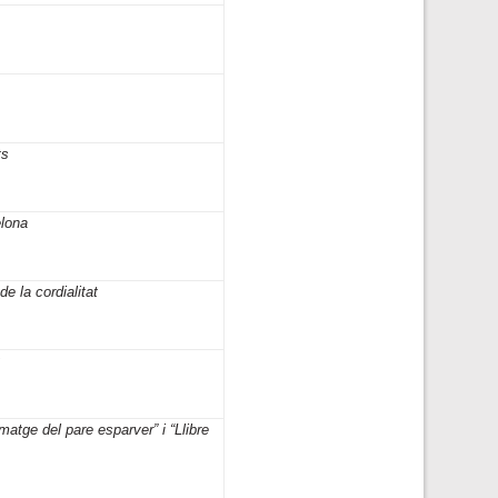
ts
elona
de la cordialitat
g
matge del pare esparver” i “Llibre