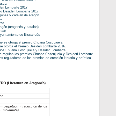
Uesca
deri Lombarte 2017.
o Desideri Lombarte 2017
agonés y catalán de Aragón
l»
rza
ragón (aragonés y catalán)
sca»
 Ayuntamiento de Biscarrués
e se otorga el premio Chuana Coscujuela.
se otorga el Premio Desideri Lombarte 2016.
ios Chuana Coscujuela y Desideri Lombarte
se regulan los premios Chuana Coscujuela y Desideri Lombarte
reguladoras de los premios de creación literaria y artística
(Literatura en Aragonés)
pso
tum perpetuum
(traducción de los
ci Emblemata)