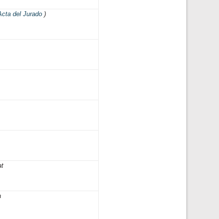
Acta del Jurado
)
at
a