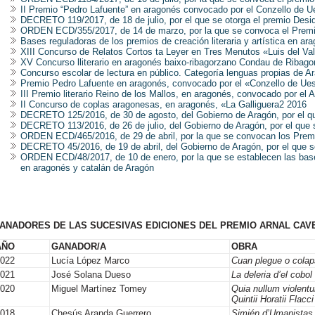
II Premio “Pedro Lafuente” en aragonés convocado por el Conzello de 
DECRETO 119/2017, de 18 de julio, por el que se otorga el premio Desi
ORDEN ECD/355/2017, de 14 de marzo, por la que se convoca el Premi
Bases reguladoras de los premios de creación literaria y artística en ar
XIII Concurso de Relatos Cortos ta Leyer en Tres Menutos «Luis del Va
XV Concurso lliterario en aragonés baixo-ribagorzano Condau de Ribago
Concurso escolar de lectura en público. Categoría lenguas propias de A
Premio Pedro Lafuente en aragonés, convocado por el «Conzello de Ue
III Premio literario Reino de los Mallos, en aragonés, convocado por el
II Concurso de coplas aragonesas, en aragonés, «La Galliguera2 2016
DECRETO 125/2016, de 30 de agosto, del Gobierno de Aragón, por el qu
DECRETO 113/2016, de 26 de julio, del Gobierno de Aragón, por el que 
ORDEN ECD/465/2016, de 29 de abril, por la que se convocan los Prem
DECRETO 45/2016, de 19 de abril, del Gobierno de Aragón, por el que 
ORDEN ECD/48/2017, de 10 de enero, por la que se establecen las bases 
en aragonés y catalán de Aragón
ANADORES DE LAS SUCESIVAS EDICIONES DEL PREMIO ARNAL CAVERO 
AÑO
GANADOR/A
OBRA
2022
Lucía López Marco
Cuan plegue o cola
2021
José Solana Dueso
La deleria d’el cobol
2020
Miguel Martínez Tomey
Quia nullum violen
Quintii Horatii Flac
2018
Chesús Aranda Guerrero
Simién d’Umanistas