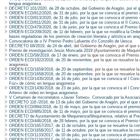
lengua aragonesa.
DECRETO 101/2020, de 28 de octubre, del Gobierno de Aragón, por el q
ORDEN ECD/812/2020, de 31 de julio, por la que se convoca el premio
ORDEN ECD/813/2020, de 31 de julio, por la que se convoca el premio 
ORDEN ECD/811/2020, de 31 de julio, por la que se convoca el II Concu
ORDEN ECD/479/2020, de 1 de junio, por la que se convoca el Premio 
ORDEN ECD/209/2020, de 11 de febrero, por la que se modifica la Orden
bases reguladoras de los premios de creación literaria y artística en ar
Convocatoria de o IV Premio Pedro Lafuente d’o Conzello de Uesca
DECRETO 68/2019, de 24 de abril
, del Gobierno de Aragón, por el que 
Premio de investigación Jesús Moncada 2019
(Ayuntamiento de Mequin
ORDEN ECD/58/2019, de 17 de enero
, por la que se convoca el Premi
ORDEN ECD/1922/2018, de 20 de noviembre
, por la que se resuelve l
aragonesa.
ORDEN ECD/1659/2018, de 20 de septiembre
, por la que se resuelve l
ORDEN ECD/1658/2018, de 20 de septiembre
, por la que se resuelve l
ORDEN ECD/1435/2018, de 16 de julio, por la que se convoca el I Conc
Foz» de cómic en lengua aragonesa
ORDEN ECD/1436/2018, de 23 de julio, por la que se convoca el I Conc
Artero» de video en lengua aragonesa
V Certamen de micorrelatos «Javier Tomeo». Convocado por la Asociació
DECRETO 118 /2018, de 13 de julio del Gobierno de Aragón, por el que 
ORDEN ECD/884/2018, de 11 de mayo, por la que se convoca el premio
ORDEN ECD/885/2018, de 11 de mayo, por la que se convoca el premio
DECRETO de Ayuntamiento de Mequinenza/Mequinensa, relativo al Pre
ORDEN ECD/446/2018, de 28 febrero, por la que se convoca el Premio
ORDEN ECD/1657/2017, de 11 de octubre, por la que se resuelve la con
ORDEN ECD/1658/2017, de 11 de octubre, por la que se resuelve la conv
ORDEN ECD/1133/2017, de 10 de julio, por la que se convoca el premio
ORDEN ECD/1134/2017, de 10 de julio, por la que se convoca el premio 