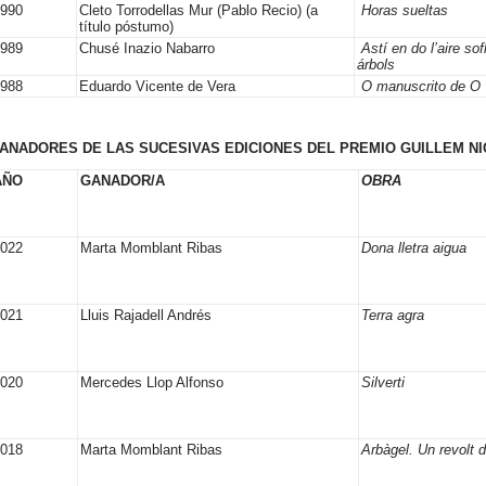
1990
Cleto Torrodellas Mur (Pablo Recio) (a
Horas sueltas
título póstumo)
1989
Chusé Inazio Nabarro
Astí en do l’aire sof
árbols
1988
Eduardo Vicente de Vera
O manuscrito de O
ANADORES DE LAS SUCESIVAS EDICIONES DEL PREMIO GUILLEM NICOLA
AÑO
GANADOR/A
OBRA
2022
Marta Momblant Ribas
Dona lletra aigua
2021
Lluis Rajadell Andrés
Terra agra
2020
Mercedes Llop Alfonso
Silverti
2018
Marta Momblant Ribas
Arbàgel. Un revolt 