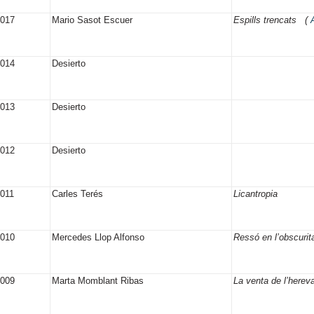
2017
Mario Sasot Escuer
Espills trencats (
2014
Desierto
2013
Desierto
2012
Desierto
011
Carles Terés
Licantropia
2010
Mercedes Llop Alfonso
Ressó en l’obscurit
2009
Marta Momblant Ribas
La venta de l’herev