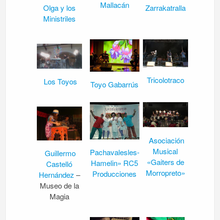
Mallacán
Olga y los
Zarrakatralla
Ministriles
Tricolotraco
Los Toyos
Toyo Gabarrús
Asociación
Musical
Pachavalesles-
Guillermo
«Gaiters de
Hamelin» RC5
Castelló
Morropreto»
Producciones
Hernández
–
Museo de la
Magia