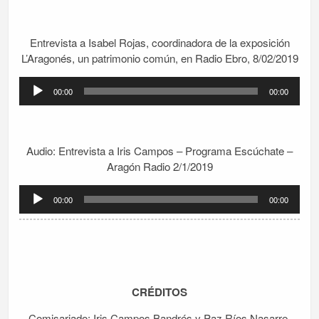
audio
Entrevista a Isabel Rojas, coordinadora de la exposición
L’Aragonés, un patrimonio común, en Radio Ebro, 8/02/2019
Reproductor
00:00
00:00
de
audio
Audio: Entrevista a Iris Campos – Programa Escúchate –
Aragón Radio 2/1/2019
Reproductor
00:00
00:00
de
audio
CRÉDITOS
Comisariado: Iris Campos Bandrés y Paz Ríos Nasarre.