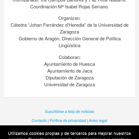
Coordinación Mª Isabel Rojas Serrano.
Organizan:
Cátedra “Johan Ferrández d’Heredia” de la Universidad de
Zaragoza
Gobierno de Aragón. Dirección General de Política
Lingüística
Colaboran:
Ayuntamiento de Huesca
Ayuntamiento de Jaca
Diputación de Zaragoza
Universidad de Zaragoza
Suscribirse a lista de noticias
Contacto
|
Política de privacidad
|
Aviso legal
Utilizamos cookies propias y de terceros para mejorar nuestros
Una web de la Dirección General de Política Lingüistica del Gobierno de